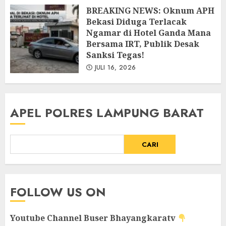
‎BREAKING NEWS: Oknum APH
JULI 26, 2026
Bekasi Diduga Terlacak
Ngamar di Hotel Ganda Mana
Bersama IRT, Publik Desak
Sanksi Tegas!
JULI 16, 2026
APEL POLRES LAMPUNG BARAT
CARI
FOLLOW US ON
Youtube Channel
Buser Bhayangkaratv