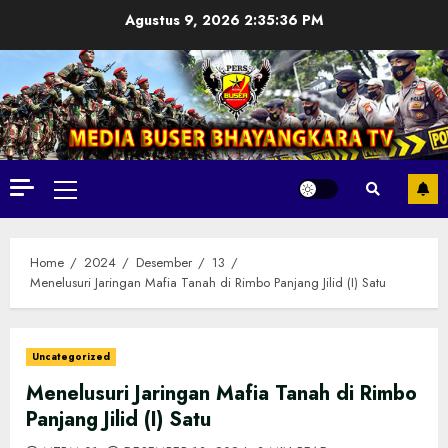
Skip
Agustus 9, 2026
2:35:38 PM
to
content
Primary
Menu
Home
2024
Desember
13
Menelusuri Jaringan Mafia Tanah di Rimbo Panjang Jilid (I) Satu
Uncategorized
Menelusuri Jaringan Mafia Tanah di Rimbo
Panjang Jilid (I) Satu