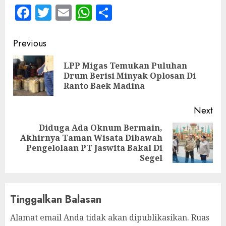
Facebook
Twitter
Email
WhatsApp
Share
Continue
Previous
Reading
LPP Migas Temukan Puluhan
Pre
Drum Berisi Minyak Oplosan Di
pos
Ranto Baek Madina
Next
Diduga Ada Oknum Bermain,
Akhirnya Taman Wisata Dibawah
Next
Pengelolaan PT Jaswita Bakal Di
post:
Segel
Tinggalkan Balasan
Alamat email Anda tidak akan dipublikasikan.
Ruas