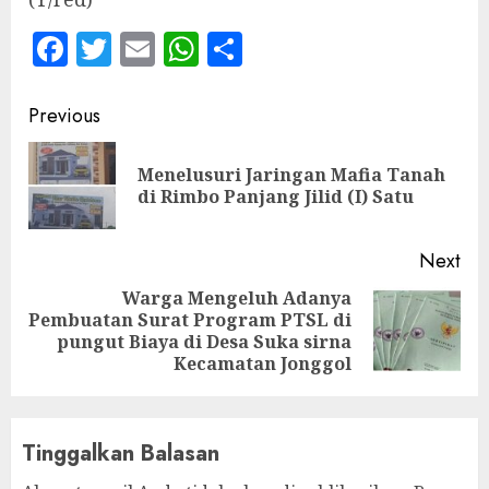
Facebook
Twitter
Email
WhatsApp
Share
Continue
Previous
Reading
Menelusuri Jaringan Mafia Tanah
Pre
di Rimbo Panjang Jilid (I) Satu
pos
Next
Warga Mengeluh Adanya
Pembuatan Surat Program PTSL di
Next
pungut Biaya di Desa Suka sirna
post:
Kecamatan Jonggol
Tinggalkan Balasan