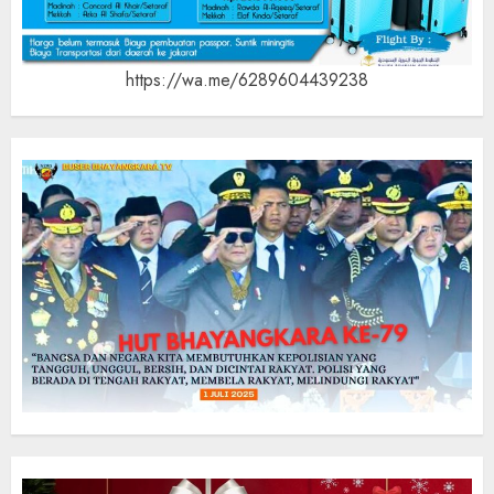
https://wa.me/6289604439238