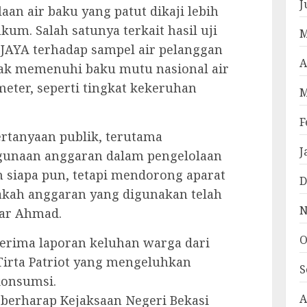
J
an air baku yang patut dikaji lebih
kum. Salah satunya terkait hasil uji
M
 JAYA terhadap sampel air pelanggan
A
tidak memenuhi baku mutu nasional air
ter, seperti tingkat kekeruhan
M
F
rtanyaan publik, terutama
J
gunaan anggaran dalam pengelolaan
 siapa pun, tetapi mendorong aparat
D
kah anggaran yang digunakan telah
N
jar Ahmad.
O
enerima laporan keluhan warga dari
Tirta Patriot yang mengeluhkan
S
 konsumsi.
A
a berharap Kejaksaan Negeri Bekasi