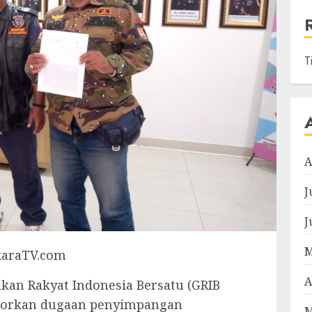
T
A
J
J
M
karaTV.com
A
an Rakyat Indonesia Bersatu (GRIB
aporkan dugaan penyimpangan
M