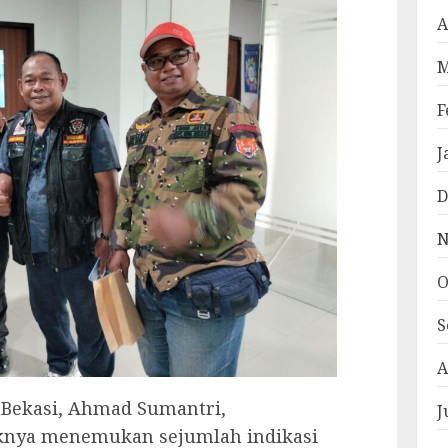
A
M
F
J
D
N
O
S
A
a Bekasi, Ahmad Sumantri,
J
nya menemukan sejumlah indikasi