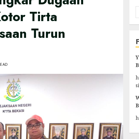
otor Tirta
ksaan Turun
Y
READ
B
h
s
W
B
h