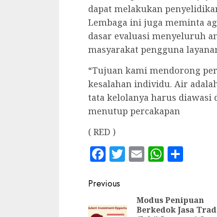
dapat melakukan penyelidikan
Lembaga ini juga meminta aga
dasar evaluasi menyeluruh a
masyarakat pengguna layana
“Tujuan kami mendorong per
kesalahan individu. Air adal
tata kelolanya harus diawasi
menutup percakapan
( RED )
Facebook
Twitter
Email
WhatsA
Shar
Continue
Previous
Reading
Modus Penipuan
Berkedok Jasa Trad