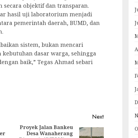
 secara objektif dan transparan.
J
r hasil uji laboratorium menjadi
ntara pemerintah daerah, BUMD, dan
J
n.
M
baikan sistem, bukan mencari
A
ah kebutuhan dasar warga, sehingga
 dengan baik,” Tegas Ahmad sebari
M
F
J
pp
e
D
N
Next
Proyek Jalan Bankeu
O
er
Desa Wanaherang
Next