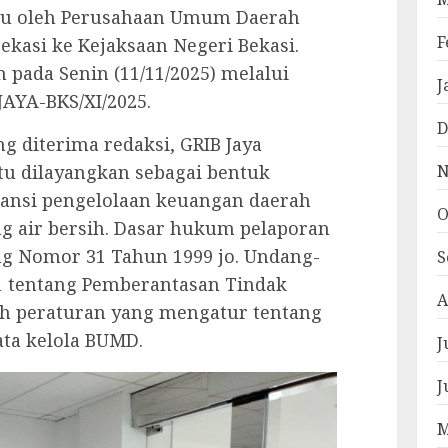
aku oleh Perusahaan Umum Daerah
F
Bekasi ke Kejaksaan Negeri Bekasi.
 pada Senin (11/11/2025) melalui
J
AYA-BKS/XI/2025.
D
g diterima redaksi, GRIB Jaya
N
tu dilayangkan sebagai bentuk
ransi pengelolaan keuangan daerah
O
ng air bersih. Dasar hukum pelaporan
 Nomor 31 Tahun 1999 jo. Undang-
S
 tentang Pemberantasan Tindak
A
ah peraturan yang mengatur tentang
ata kelola BUMD.
J
J
M