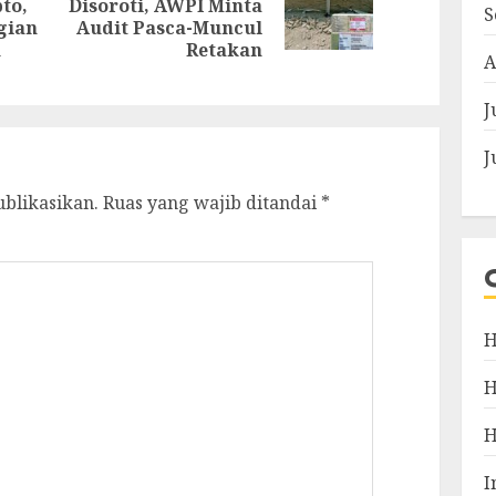
pto,
Disoroti, AWPI Minta
Previous
S
post:
gian
Audit Pasca-Muncul
post:
h
Retakan
A
J
J
ublikasikan.
Ruas yang wajib ditandai
*
H
I