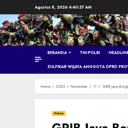
Skip
Agustus 8, 2026
4:40:38 AM
to
content
BERANDA
TNI-POLRI
HEADLIN
ZULFIKAR WIJAYA ANGGOTA DPRD PROVI
Home
2025
November
11
GRIB Jaya Bongk
Hukum
GRIB Jaya B