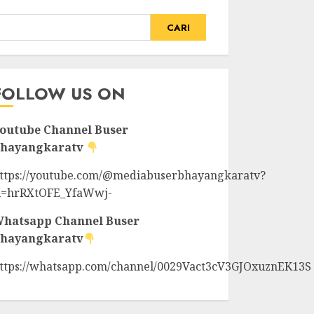
CARI
FOLLOW US ON
outube Channel
Buser
hayangkaratv
ttps://youtube.com/@mediabuserbhayangkaratv?
i=hrRXtOFE_YfaWwj-
hatsapp Channel
Buser
hayangkaratv
ttps://whatsapp.com/channel/0029Vact3cV3GJOxuznEK13S