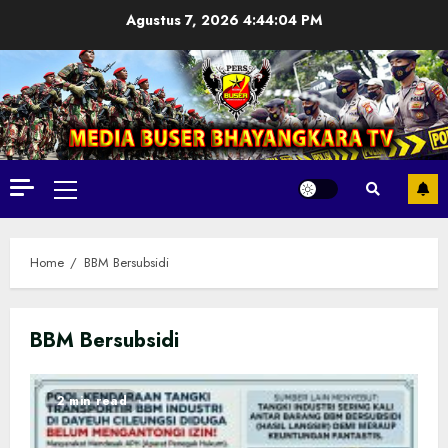
Skip
Agustus 7, 2026
4:44:05 PM
to
content
Primary
Menu
Home
BBM Bersubsidi
BBM Bersubsidi
2 min read