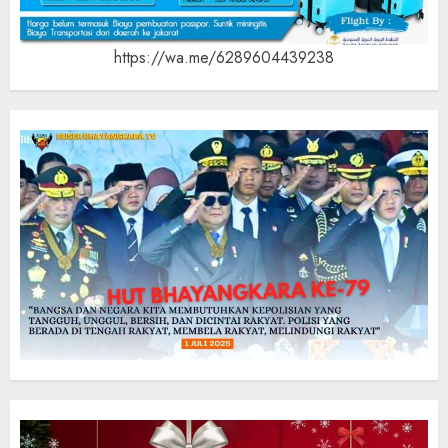
https://wa.me/6289604439238