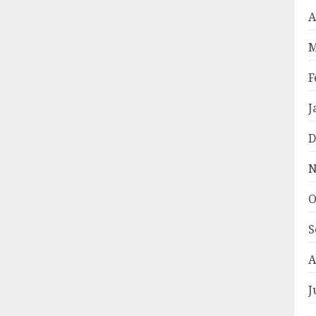
A
M
F
J
D
N
O
S
A
J