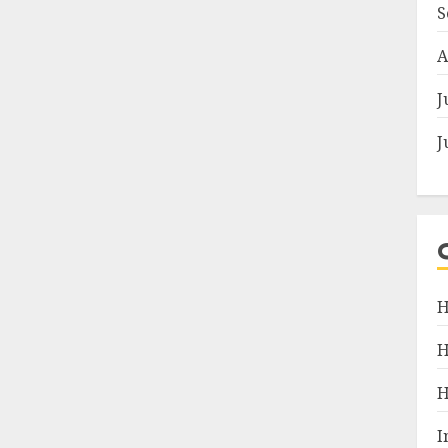
S
A
J
J
H
I