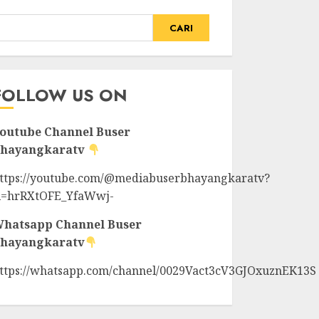
CARI
FOLLOW US ON
outube Channel
Buser
hayangkaratv
ttps://youtube.com/@mediabuserbhayangkaratv?
i=hrRXtOFE_YfaWwj-
hatsapp Channel
Buser
hayangkaratv
ttps://whatsapp.com/channel/0029Vact3cV3GJOxuznEK13S