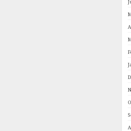
J
M
A
M
F
J
D
N
O
S
A