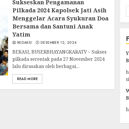
Sukseskan Pengamanan
Pilkada 2024 Kapolsek Jati Asih
Menggelar Acara Syukuran Doa
Bersama dan Santuni Anak
Yatim
REDAKSI
DESEMBER 12, 2024
BEKASI, BUSERBHAYANGKARATV – Sukses
Y
pilkada serentak pada 27 November 2024
B
lalu dirasakan oleh berbagai...
h
s
READ MORE
W
B
h