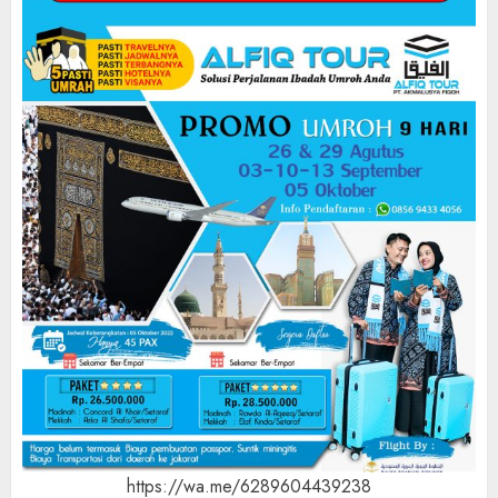
https://wa.me/6289604439238