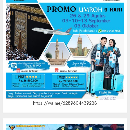
https://wa.me/6289604439238