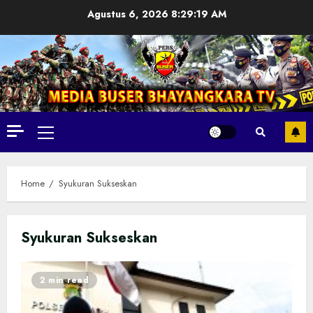
Skip
Agustus 6, 2026
8:29:20 AM
to
content
Primary
Menu
Home
Syukuran Sukseskan
Syukuran Sukseskan
2 min read