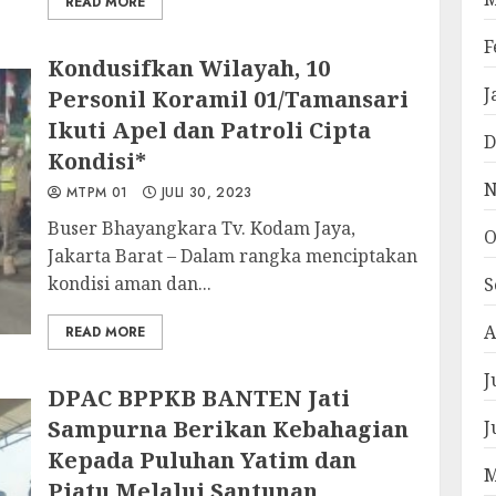
READ MORE
F
Kondusifkan Wilayah, 10
J
Personil Koramil 01/Tamansari
Ikuti Apel dan Patroli Cipta
D
Kondisi*
N
MTPM 01
JULI 30, 2023
Buser Bhayangkara Tv. Kodam Jaya,
O
Jakarta Barat – Dalam rangka menciptakan
kondisi aman dan...
S
A
READ MORE
J
DPAC BPPKB BANTEN Jati
Sampurna Berikan Kebahagian
J
Kepada Puluhan Yatim dan
M
Piatu Melalui Santunan.