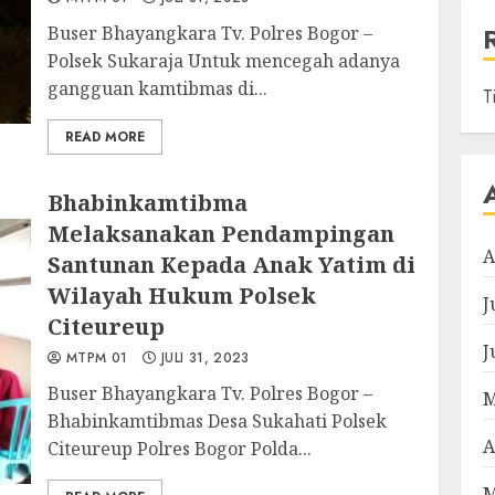
Buser Bhayangkara Tv. Polres Bogor –
Polsek Sukaraja Untuk mencegah adanya
gangguan kamtibmas di...
T
READ MORE
Bhabinkamtibma
Melaksanakan Pendampingan
A
Santunan Kepada Anak Yatim di
Wilayah Hukum Polsek
J
Citeureup
J
MTPM 01
JULI 31, 2023
Buser Bhayangkara Tv. Polres Bogor –
M
Bhabinkamtibmas Desa Sukahati Polsek
A
Citeureup Polres Bogor Polda...
M