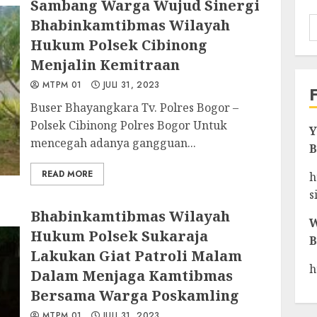
Sambang Warga Wujud Sinergi
Bhabinkamtibmas Wilayah
Hukum Polsek Cibinong
Menjalin Kemitraan
MTPM 01
JULI 31, 2023
Buser Bhayangkara Tv. Polres Bogor –
Polsek Cibinong Polres Bogor Untuk
Y
mencegah adanya gangguan...
B
READ MORE
h
s
Bhabinkamtibmas Wilayah
W
Hukum Polsek Sukaraja
B
Lakukan Giat Patroli Malam
h
Dalam Menjaga Kamtibmas
Bersama Warga Poskamling
MTPM 01
JULI 31, 2023