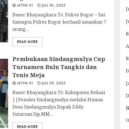
MTPM 01
JULI 30, 2023
J
Buser Bhayangkara Tv. Polres Bogor – Sat
J
Samapta Polres Bogor berhasil amankan 7
orang...
M
READ MORE
A
Pembukaan Sindangmulya Cup
M
Turnamen Bulu Tangkis dan
F
Tenis Meja
J
MTPM 01
JULI 29, 2023
Buser Bhayangkara Tv. Kabupaten Bekasi
D
||Pemdes Sindangmulya melalui Humas
Desa Sindangmulya Bapak Eddy
N
Sutarsan.Sip.MM...
O
READ MORE