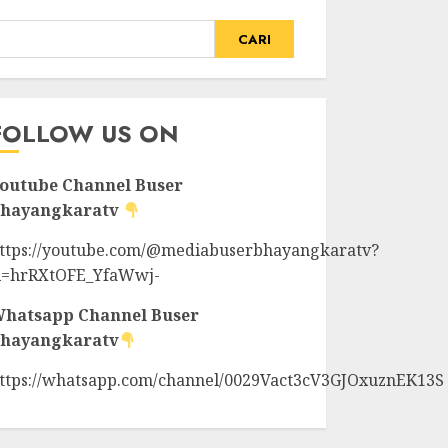
CARI
FOLLOW US ON
outube Channel
Buser
hayangkaratv
ttps://youtube.com/@mediabuserbhayangkaratv?
i=hrRXtOFE_YfaWwj-
hatsapp Channel
Buser
hayangkaratv
ttps://whatsapp.com/channel/0029Vact3cV3GJOxuznEK13S