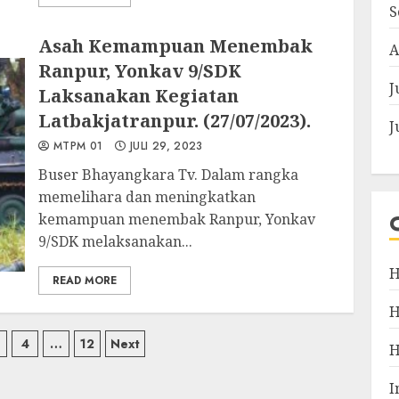
S
Asah Kemampuan Menembak
A
Ranpur, Yonkav 9/SDK
J
Laksanakan Kegiatan
Latbakjatranpur. (27/07/2023).
J
MTPM 01
JULI 29, 2023
Buser Bhayangkara Tv. Dalam rangka
memelihara dan meningkatkan
kemampuan menembak Ranpur, Yonkav
9/SDK melaksanakan...
H
READ MORE
si
4
…
12
Next
I