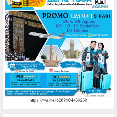
https://wa.me/6289604439238