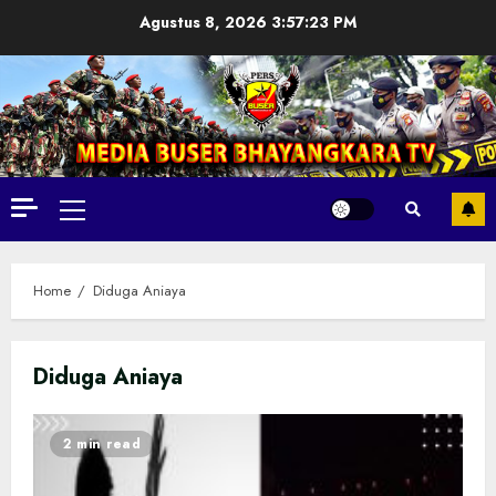
Skip
Agustus 8, 2026
3:57:25 PM
to
content
Primary
Menu
Home
Diduga Aniaya
Diduga Aniaya
2 min read