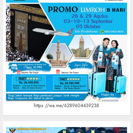
https://wa.me/6289604439238