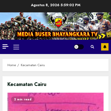
Skip
Agustus 8, 2026
5:59:04 PM
to
content
Primary
Menu
Home
Kecamatan Cairu
Kecamatan Cairu
2 min read