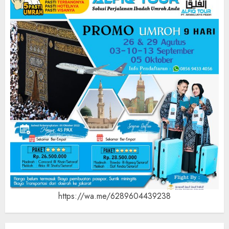
https://wa.me/6289604439238