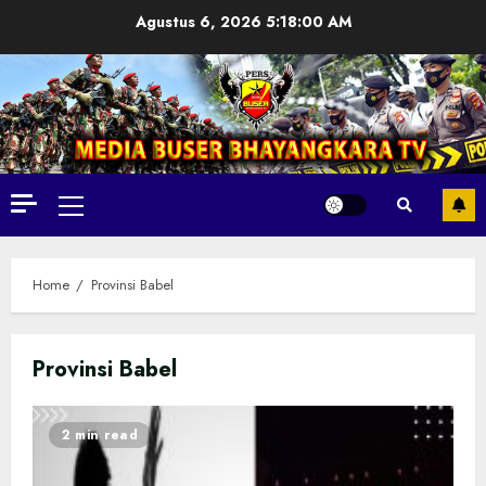
Skip
Agustus 6, 2026
5:18:01 AM
to
content
Primary
Menu
Home
Provinsi Babel
Provinsi Babel
2 min read