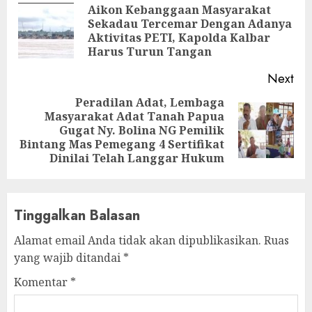
Reading
Aikon Kebanggaan Masyarakat
Sekadau Tercemar Dengan Adanya
Pre
Aktivitas PETI, Kapolda Kalbar
pos
Harus Turun Tangan
Next
Peradilan Adat, Lembaga
Masyarakat Adat Tanah Papua
Next
Gugat Ny. Bolina NG Pemilik
post:
Bintang Mas Pemegang 4 Sertifikat
Dinilai Telah Langgar Hukum
Tinggalkan Balasan
Alamat email Anda tidak akan dipublikasikan.
Ruas
yang wajib ditandai
*
Komentar
*