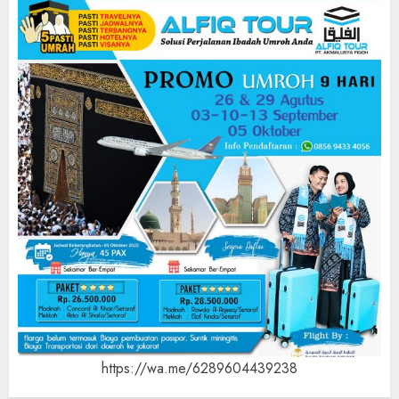
https://wa.me/6289604439238