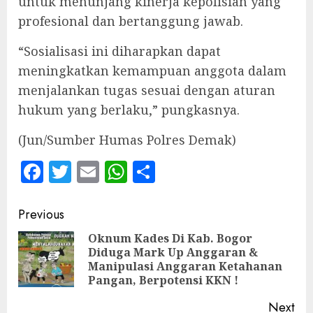
untuk menunjang kinerja kepolisian yang
profesional dan bertanggung jawab.
“Sosialisasi ini diharapkan dapat
meningkatkan kemampuan anggota dalam
menjalankan tugas sesuai dengan aturan
hukum yang berlaku,” pungkasnya.
(Jun/Sumber Humas Polres Demak)
Facebook
Twitter
Email
WhatsApp
Share
Continue
Previous
Reading
Oknum Kades Di Kab. Bogor
Diduga Mark Up Anggaran &
Pre
Manipulasi Anggaran Ketahanan
pos
Pangan, Berpotensi KKN !
Next