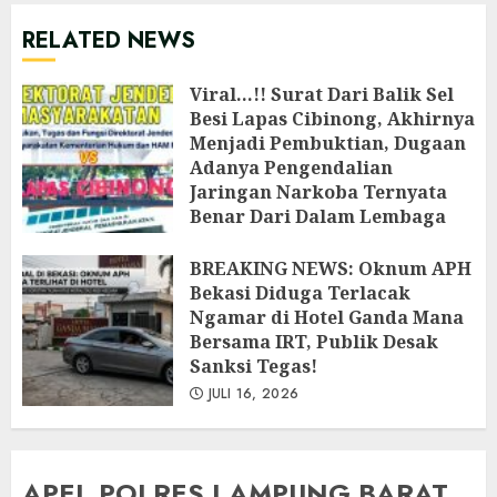
RELATED NEWS
Viral…!! Surat Dari Balik Sel
Besi Lapas Cibinong, Akhirnya
Menjadi Pembuktian, Dugaan
Adanya Pengendalian
Jaringan Narkoba Ternyata
Benar Dari Dalam Lembaga
Pemasyarakatan Cibinong
‎BREAKING NEWS: Oknum APH
JULI 26, 2026
Bekasi Diduga Terlacak
Ngamar di Hotel Ganda Mana
Bersama IRT, Publik Desak
Sanksi Tegas!
JULI 16, 2026
APEL POLRES LAMPUNG BARAT