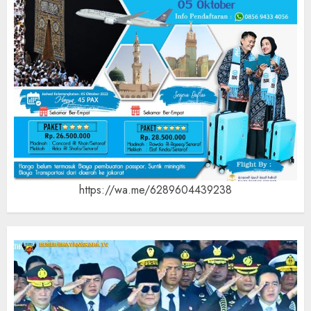
https://wa.me/6289604439238