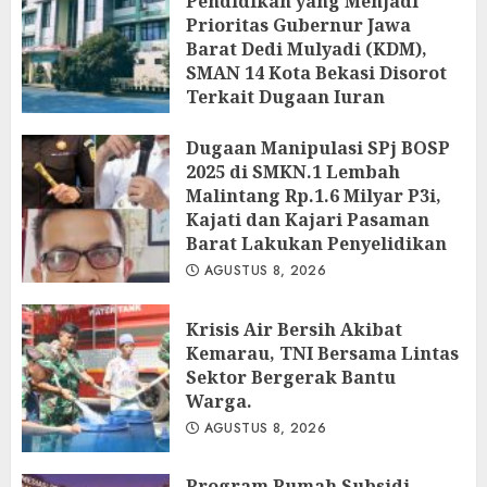
Pendidikan yang Menjadi
Prioritas Gubernur Jawa
Barat Dedi Mulyadi (KDM),
SMAN 14 Kota Bekasi Disorot
Terkait Dugaan Iuran
Perbaikan Fasilitas
Dugaan Manipulasi SPj BOSP
AGUSTUS 9, 2026
2025 di SMKN.1 Lembah
Malintang Rp.1.6 Milyar P3i,
Kajati dan Kajari Pasaman
Barat Lakukan Penyelidikan
AGUSTUS 8, 2026
Krisis Air Bersih Akibat
Kemarau, TNI Bersama Lintas
Sektor Bergerak Bantu
Warga.
AGUSTUS 8, 2026
Program Rumah Subsidi