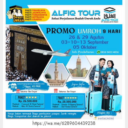
https://wa.me/6289604439238