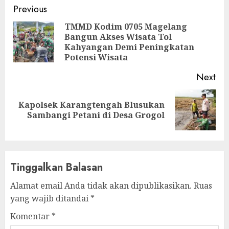
Continue
Previous
Reading
TMMD Kodim 0705 Magelang
Bangun Akses Wisata Tol
Pre
Kahyangan Demi Peningkatan
pos
Potensi Wisata
Next
Kapolsek Karangtengah Blusukan
Next
Sambangi Petani di Desa Grogol
post:
Tinggalkan Balasan
Alamat email Anda tidak akan dipublikasikan.
Ruas
yang wajib ditandai
*
Komentar
*