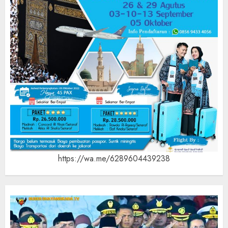
https://wa.me/6289604439238