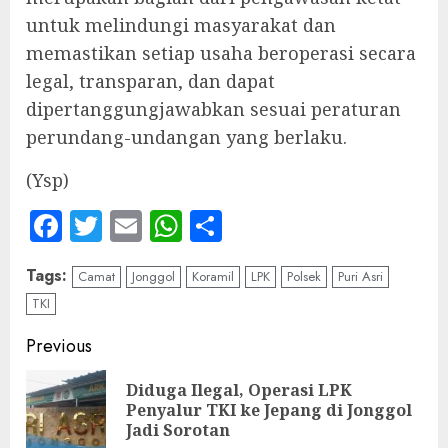
untuk melindungi masyarakat dan
memastikan setiap usaha beroperasi secara
legal, transparan, dan dapat
dipertanggungjawabkan sesuai peraturan
perundang-undangan yang berlaku.
‎(Ysp)
Facebook
Twitter
Email
WhatsApp
Share
Tags:
Camat
Jonggol
Koramil
LPK
Polsek
Puri Asri
TKI
Continue
Previous
Reading
Diduga Ilegal, Operasi LPK
Pre
Penyalur TKI ke Jepang di Jonggol
pos
Jadi Sorotan