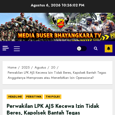
Skip
Agustus 6, 2026
10:26:04 PM
to
content
Primary
Menu
Home
2025
Agustus
20
Perwakilan LPK AJS Kecewa Izin Tidak Beres, Kapolsek Bantah Tegas
Anggotanya Memproses atau Menerbitkan Izin Operasional!‎
HEADLINE
PERISTIWA
TNI-POLRI
Perwakilan LPK AJS Kecewa Izin Tidak
Beres, Kapolsek Bantah Tegas