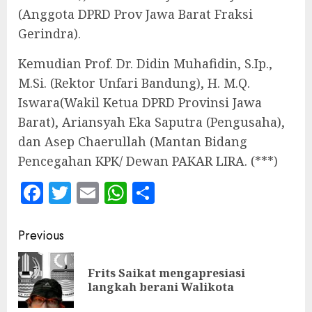
(Anggota DPRD Prov Jawa Barat Fraksi
Gerindra).
Kemudian Prof. Dr. Didin Muhafidin, S.Ip.,
M.Si. (Rektor Unfari Bandung), H. M.Q.
Iswara(Wakil Ketua DPRD Provinsi Jawa
Barat), Ariansyah Eka Saputra (Pengusaha),
dan Asep Chaerullah (Mantan Bidang
Pencegahan KPK/ Dewan PAKAR LIRA. (***)
Facebook
Twitter
Email
WhatsApp
Share
Continue
Previous
Reading
Frits Saikat mengapresiasi
Pre
langkah berani Walikota
pos