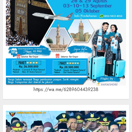
https://wa.me/6289604439238