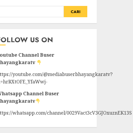
CARI
FOLLOW US ON
outube Channel
Buser
hayangkaratv
ttps://youtube.com/@mediabuserbhayangkaratv?
i=hrRXtOFE_YfaWwj-
hatsapp Channel
Buser
hayangkaratv
ttps://whatsapp.com/channel/0029Vact3cV3GJOxuznEK13S