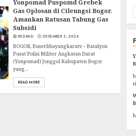
Yonpomad Puspomd Grebek
Gas Oplosan di Cileungsi Bogor.
Amankan Ratusan Tabung Gas
Subsidi
REDAKSI
DESEMBER 3, 2024
BOGOR, Buserbhayangkaratv – Batalyon
Pusat Polisi Militer Angkatan Darat
Y
(Yonpomad) Jonggol Kabupaten Bogor
B
yang...
h
READ MORE
s
W
B
h