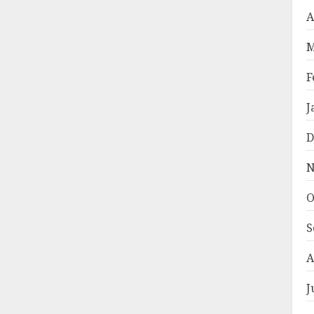
A
M
F
J
D
N
O
S
A
J