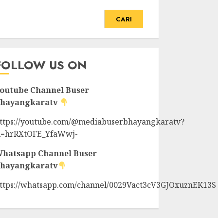
CARI
FOLLOW US ON
outube Channel
Buser
hayangkaratv
ttps://youtube.com/@mediabuserbhayangkaratv?
i=hrRXtOFE_YfaWwj-
hatsapp Channel
Buser
hayangkaratv
ttps://whatsapp.com/channel/0029Vact3cV3GJOxuznEK13S