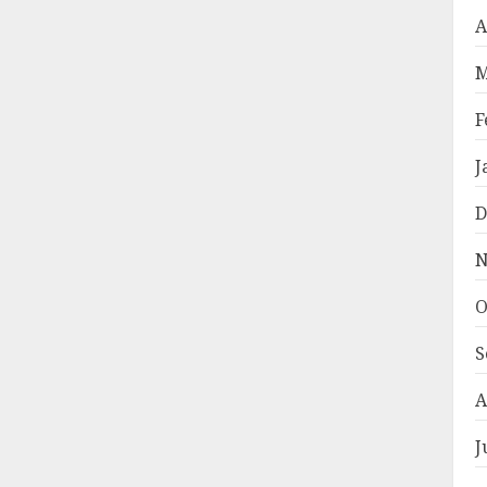
A
M
F
J
D
N
O
S
A
J