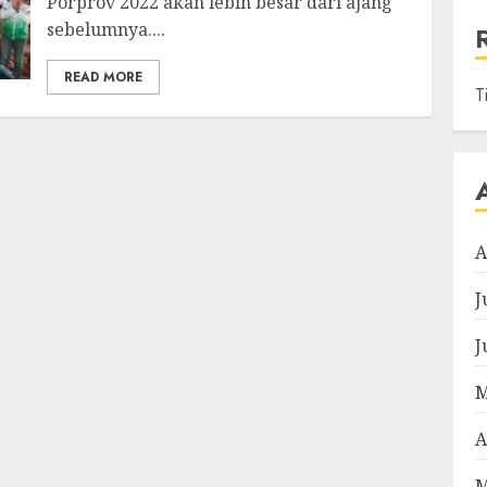
Porprov 2022 akan lebih besar dari ajang
sebelumnya....
READ MORE
T
A
J
J
M
A
M