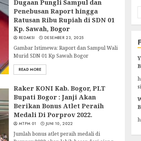
Dugaan Pungli Sampul dan
Penebusan Raport hingga
Ratusan Ribu Rupiah di SDN 01
Kp. Sawah, Bogor
REDAKSI
DESEMBER 23, 2025
Gambar Istimewa: Raport dan Sampul Wali
Murid SDN 01 Kp Sawah Bogor
Y
B
READ MORE
h
s
Raker KONI Kab. Bogor, PLT
Bupati Bogor : Janji Akan
W
Berikan Bonus Atlet Peraih
B
Medali Di Porprov 2022.
h
MTPM 01
JUNI 10, 2022
Jumlah bonus atlet peraih medali di