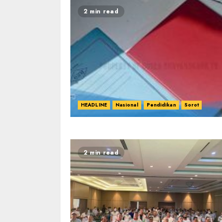
2 min read
HEADLINE
Nasional
Pendidikan
Sorot
2 min read