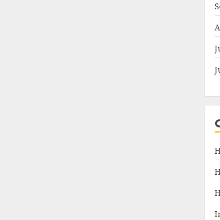
S
A
J
J
H
I