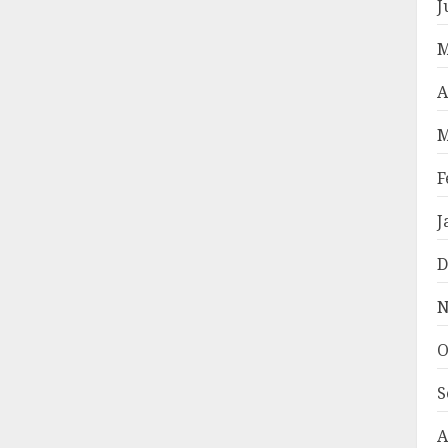
J
M
A
M
F
J
D
N
O
S
A