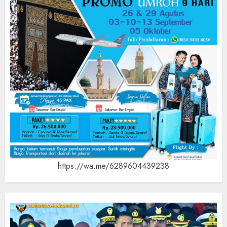
https://wa.me/6289604439238