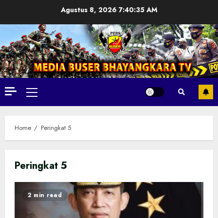
Skip
Agustus 8, 2026
7:40:37 AM
to
content
Primary
Menu
Home
Peringkat 5
Peringkat 5
2 min read