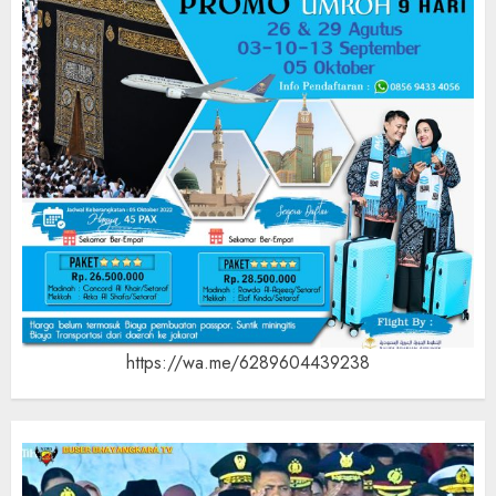
https://wa.me/6289604439238