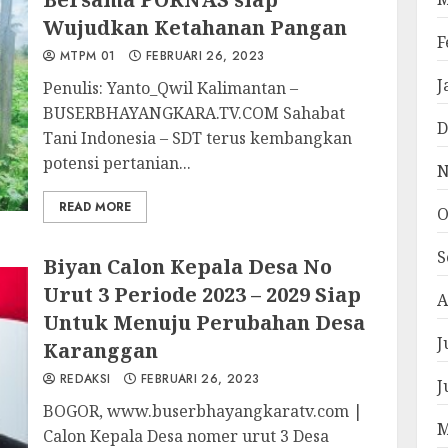
Wujudkan Ketahanan Pangan
F
MTPM 01
FEBRUARI 26, 2023
J
Penulis: Yanto_Qwil Kalimantan –
BUSERBHAYANGKARA.TV.COM Sahabat
D
Tani Indonesia – SDT terus kembangkan
potensi pertanian...
N
READ MORE
O
S
Biyan Calon Kepala Desa No
Urut 3 Periode 2023 – 2029 Siap
A
Untuk Menuju Perubahan Desa
J
Karanggan
REDAKSI
FEBRUARI 26, 2023
J
BOGOR, www.buserbhayangkaratv.com |
M
Calon Kepala Desa nomer urut 3 Desa