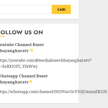
CARI
FOLLOW US ON
outube Channel
Buser
hayangkaratv
ttps://youtube.com/@mediabuserbhayangkaratv?
i=hrRXtOFE_YfaWwj-
hatsapp Channel
Buser
hayangkaratv
ttps://whatsapp.com/channel/0029Vact3cV3GJOxuznEK13S