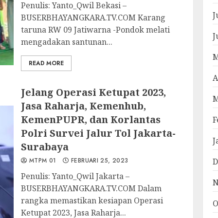
Penulis: Yanto_Qwil Bekasi –
J
BUSERBHAYANGKARA.TV.COM Karang
taruna RW 09 Jatiwarna -Pondok melati
J
mengadakan santunan...
M
READ MORE
A
Jelang Operasi Ketupat 2023,
M
Jasa Raharja, Kemenhub,
KemenPUPR, dan Korlantas
F
Polri Survei Jalur Tol Jakarta-
J
Surabaya
MTPM 01
FEBRUARI 25, 2023
D
Penulis: Yanto_Qwil Jakarta –
N
BUSERBHAYANGKARA.TV.COM Dalam
rangka memastikan kesiapan Operasi
O
Ketupat 2023, Jasa Raharja...