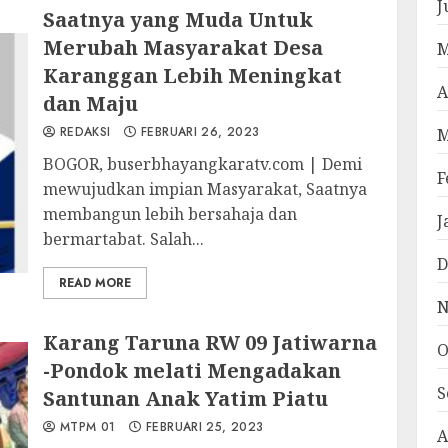
J
Saatnya yang Muda Untuk
Merubah Masyarakat Desa
M
Karanggan Lebih Meningkat
A
dan Maju
REDAKSI
FEBRUARI 26, 2023
M
BOGOR, buserbhayangkaratv.com | Demi
F
mewujudkan impian Masyarakat, Saatnya
membangun lebih bersahaja dan
J
bermartabat. Salah...
D
READ MORE
N
Karang Taruna RW 09 Jatiwarna
O
-Pondok melati Mengadakan
S
Santunan Anak Yatim Piatu
MTPM 01
FEBRUARI 25, 2023
A