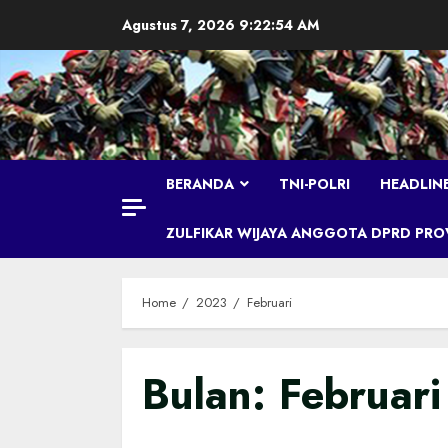
Skip
Agustus 7, 2026
9:22:55 AM
to
content
BERANDA
TNI-POLRI
HEADLIN
ZULFIKAR WIJAYA ANGGOTA DPRD PROVI
Home
2023
Februari
Bulan:
Februar