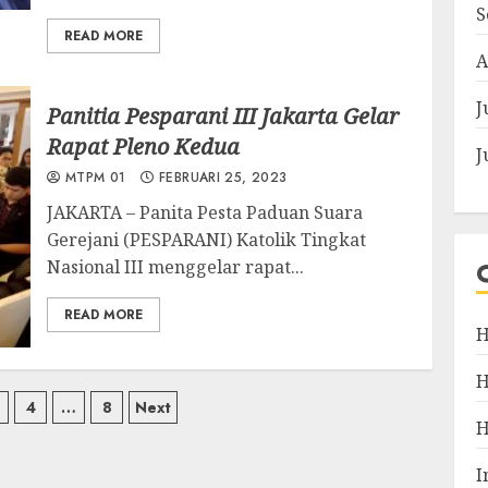
S
READ MORE
A
J
Panitia Pesparani III Jakarta Gelar
Rapat Pleno Kedua
J
MTPM 01
FEBRUARI 25, 2023
JAKARTA – Panita Pesta Paduan Suara
Gerejani (PESPARANI) Katolik Tingkat
Nasional III menggelar rapat...
READ MORE
H
si
4
…
8
Next
I