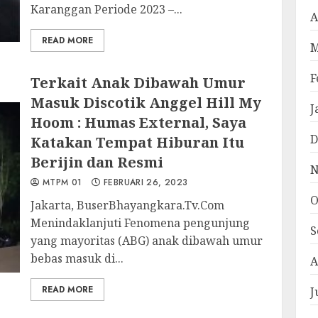
Karanggan Periode 2023 –...
A
READ MORE
M
F
Terkait Anak Dibawah Umur
Masuk Discotik Anggel Hill My
J
Hoom : Humas External, Saya
D
Katakan Tempat Hiburan Itu
Berijin dan Resmi
N
MTPM 01
FEBRUARI 26, 2023
O
Jakarta, BuserBhayangkara.Tv.Com
Menindaklanjuti Fenomena pengunjung
S
yang mayoritas (ABG) anak dibawah umur
bebas masuk di...
A
READ MORE
J