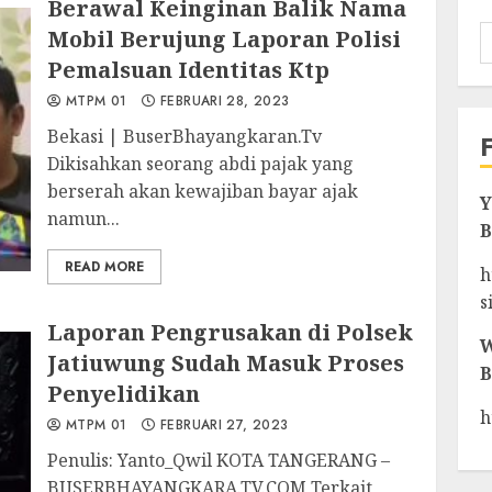
Berawal Keinginan Balik Nama
Mobil Berujung Laporan Polisi
Pemalsuan Identitas Ktp
MTPM 01
FEBRUARI 28, 2023
Bekasi | BuserBhayangkaran.Tv
Dikisahkan seorang abdi pajak yang
berserah akan kewajiban bayar ajak
Y
namun...
B
READ MORE
h
s
Laporan Pengrusakan di Polsek
W
Jatiuwung Sudah Masuk Proses
B
Penyelidikan
h
MTPM 01
FEBRUARI 27, 2023
Penulis: Yanto_Qwil KOTA TANGERANG –
BUSERBHAYANGKARA.TV.COM Terkait