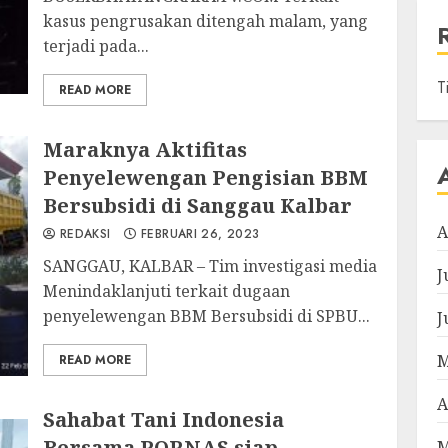
kasus pengrusakan ditengah malam, yang
terjadi pada...
T
READ MORE
Maraknya Aktifitas
Penyelewengan Pengisian BBM
Bersubsidi di Sanggau Kalbar
A
REDAKSI
FEBRUARI 26, 2023
SANGGAU, KALBAR – Tim investigasi media
J
Menindaklanjuti terkait dugaan
penyelewengan BBM Bersubsidi di SPBU...
J
M
READ MORE
A
Sahabat Tani Indonesia
Bersama PORNAS siap
M