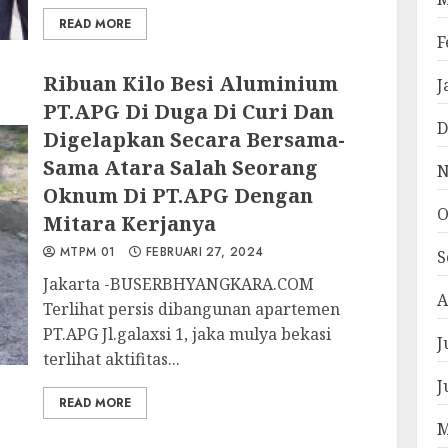
READ MORE
F
Ribuan Kilo Besi Aluminium
J
PT.APG Di Duga Di Curi Dan
D
Digelapkan Secara Bersama-
Sama Atara Salah Seorang
N
Oknum Di PT.APG Dengan
O
Mitara Kerjanya
MTPM 01
FEBRUARI 27, 2024
S
Jakarta -BUSERBHYANGKARA.COM
A
Terlihat persis dibangunan apartemen
PT.APG Jl.galaxsi 1, jaka mulya bekasi
J
terlihat aktifitas...
J
READ MORE
M