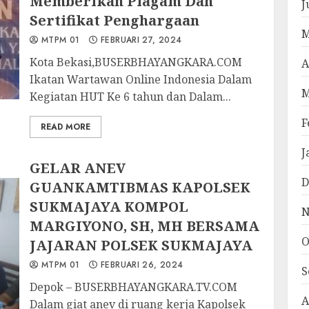
Memberikan Piagam Dan
J
Sertifikat Penghargaan
M
MTPM 01
FEBRUARI 27, 2024
Kota Bekasi,BUSERBHAYANGKARA.COM
A
Ikatan Wartawan Online Indonesia Dalam
M
Kegiatan HUT Ke 6 tahun dan Dalam...
F
READ MORE
J
GELAR ANEV
D
GUANKAMTIBMAS KAPOLSEK
SUKMAJAYA KOMPOL
N
MARGIYONO, SH, MH BERSAMA
O
JAJARAN POLSEK SUKMAJAYA
MTPM 01
FEBRUARI 26, 2024
S
Depok – BUSERBHAYANGKARA.TV.COM
A
Dalam giat anev di ruang kerja Kapolsek