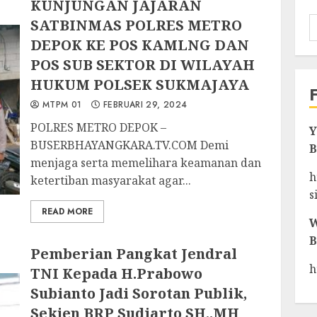
KUNJUNGAN JAJARAN
SATBINMAS POLRES METRO
DEPOK KE POS KAMLNG DAN
POS SUB SEKTOR DI WILAYAH
HUKUM POLSEK SUKMAJAYA
MTPM 01
FEBRUARI 29, 2024
POLRES METRO DEPOK –
Y
BUSERBHAYANGKARA.TV.COM Demi
B
menjaga serta memelihara keamanan dan
h
ketertiban masyarakat agar...
s
READ MORE
W
B
Pemberian Pangkat Jendral
h
TNI Kepada H.Prabowo
Subianto Jadi Sorotan Publik,
Sekjen BRP Sudiarto SH,.MH