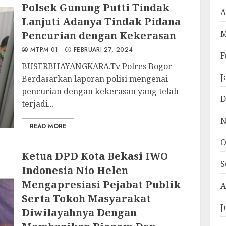
Polsek Gunung Putti Tindak
A
Lanjuti Adanya Tindak Pidana
M
Pencurian dengan Kekerasan
MTPM 01
FEBRUARI 27, 2024
F
BUSERBHAYANGKARA.Tv Polres Bogor –
J
Berdasarkan laporan polisi mengenai
pencurian dengan kekerasan yang telah
D
terjadi...
N
READ MORE
O
Ketua DPD Kota Bekasi IWO
S
Indonesia Nio Helen
Mengapresiasi Pejabat Publik
A
Serta Tokoh Masyarakat
J
Diwilayahnya Dengan