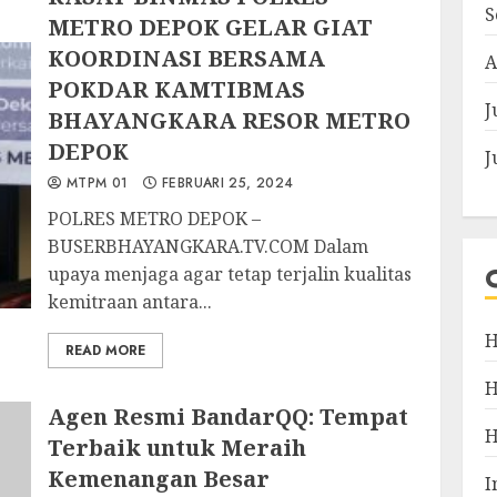
S
METRO DEPOK GELAR GIAT
KOORDINASI BERSAMA
A
POKDAR KAMTIBMAS
J
BHAYANGKARA RESOR METRO
DEPOK
J
MTPM 01
FEBRUARI 25, 2024
POLRES METRO DEPOK –
BUSERBHAYANGKARA.TV.COM Dalam
upaya menjaga agar tetap terjalin kualitas
kemitraan antara...
H
READ MORE
Agen Resmi BandarQQ: Tempat
Terbaik untuk Meraih
Kemenangan Besar
I