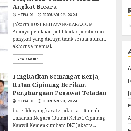
Angkat Bicara
MTPM 01
FEBRUARI 29, 2024
Jakarta,BUSERBHAYANGKARA.COM
T
Adanya penilaian publik atas pemberian
pangkat yang diduga tidak sesuai aturan,
akhirnya menuai...
READ MORE
A
Tingkatkan Semangat Kerja,
J
Rutan Cipinang Berikan
Penghargaan Pegawai Teladan
J
MTPM 01
FEBRUARI 28, 2024
M
buserbhayangkaratv. Jakarta – Rumah
Tahanan Negara (Rutan) Kelas I Cipinang
A
Kanwil Kemenkumham DKI Jakarta...
M