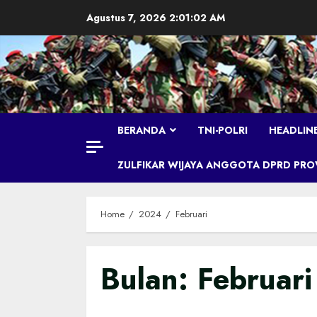
Skip
Agustus 7, 2026
2:01:04 AM
to
content
BERANDA
TNI-POLRI
HEADLIN
ZULFIKAR WIJAYA ANGGOTA DPRD PROVI
Home
2024
Februari
Bulan:
Februar