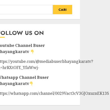
CARI
FOLLOW US ON
outube Channel
Buser
hayangkaratv
ttps://youtube.com/@mediabuserbhayangkaratv?
i=hrRXtOFE_YfaWwj-
hatsapp Channel
Buser
hayangkaratv
ttps://whatsapp.com/channel/0029Vact3cV3GJOxuznEK13S