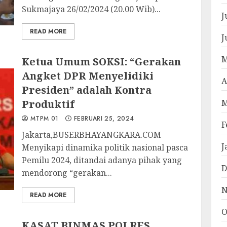
Sukmajaya 26/02/2024 (20.00 Wib)...
J
READ MORE
J
M
Ketua Umum SOKSI: “Gerakan
Angket DPR Menyelidiki
A
Presiden” adalah Kontra
Produktif
M
MTPM 01
FEBRUARI 25, 2024
F
Jakarta,BUSERBHAYANGKARA.COM
J
Menyikapi dinamika politik nasional pasca
Pemilu 2024, ditandai adanya pihak yang
D
mendorong “gerakan...
N
READ MORE
O
KASAT BINMAS POLRES