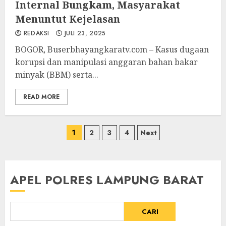
Internal Bungkam, Masyarakat
Menuntut Kejelasan
REDAKSI
JULI 23, 2025
‎BOGOR, Buserbhayangkaratv.com – Kasus dugaan
korupsi dan manipulasi anggaran bahan bakar
minyak (BBM) serta...
READ MORE
Paginasi
1
2
3
4
Next
pos
APEL POLRES LAMPUNG BARAT
CARI