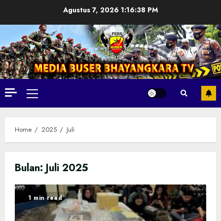
Skip
Agustus 7, 2026
1:16:40 PM
to
content
Primary
Menu
Home
2025
Juli
Bulan:
Juli 2025
1 min read