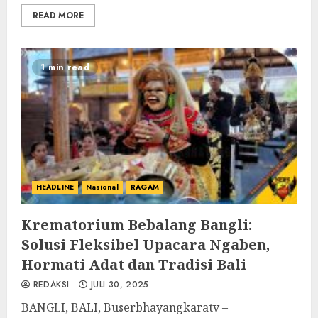
READ MORE
1 min read
HEADLINE
Nasional
RAGAM
Krematorium Bebalang Bangli:
Solusi Fleksibel Upacara Ngaben,
Hormati Adat dan Tradisi Bali‎
REDAKSI
JULI 30, 2025
‎BANGLI, BALI, Buserbhayangkaratv –