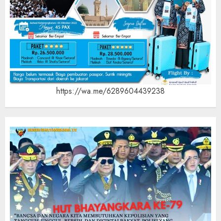
https://wa.me/6289604439238