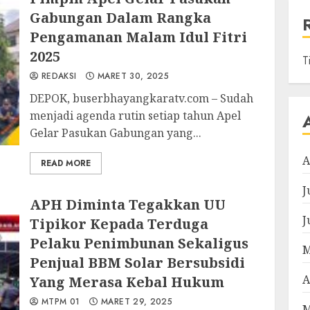
Gabungan Dalam Rangka
Pengamanan Malam Idul Fitri
2025
T
REDAKSI
MARET 30, 2025
DEPOK, buserbhayangkaratv.com – Sudah
menjadi agenda rutin setiap tahun Apel
Gelar Pasukan Gabungan yang...
A
READ MORE
J
APH Diminta Tegakkan UU
J
Tipikor Kepada Terduga
Pelaku Penimbunan Sekaligus
M
Penjual BBM Solar Bersubsidi
A
Yang Merasa Kebal Hukum
MTPM 01
MARET 29, 2025
M