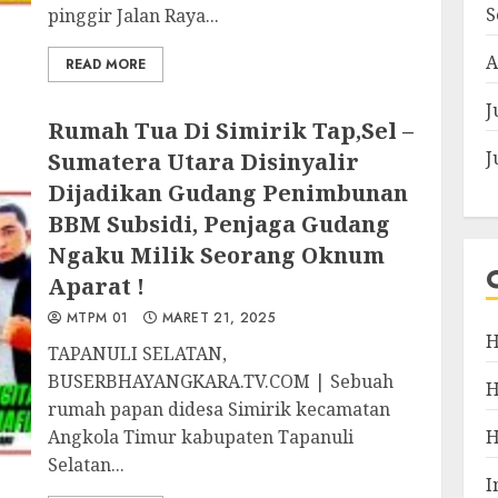
S
pinggir Jalan Raya...
A
READ MORE
J
Rumah Tua Di Simirik Tap,Sel –
J
Sumatera Utara Disinyalir
Dijadikan Gudang Penimbunan
BBM Subsidi, Penjaga Gudang
Ngaku Milik Seorang Oknum
Aparat !
MTPM 01
MARET 21, 2025
H
TAPANULI SELATAN,
BUSERBHAYANGKARA.TV.COM | Sebuah
rumah papan didesa Simirik kecamatan
Angkola Timur kabupaten Tapanuli
Selatan...
I