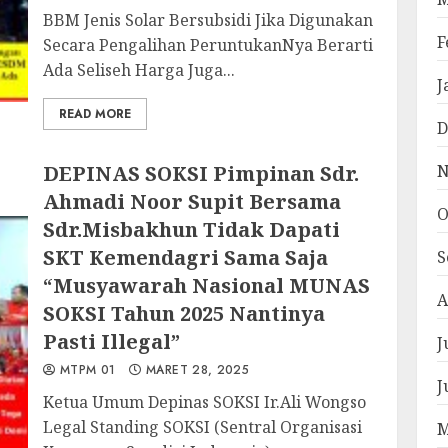
BBM Jenis Solar Bersubsidi Jika Digunakan
F
Secara Pengalihan PeruntukanNya Berarti
Ada Seliseh Harga Juga...
J
READ MORE
D
DEPINAS SOKSI Pimpinan Sdr.
N
Ahmadi Noor Supit Bersama
O
Sdr.Misbakhun Tidak Dapati
SKT Kemendagri Sama Saja
S
“Musyawarah Nasional MUNAS
A
SOKSI Tahun 2025 Nantinya
Pasti Illegal”
J
MTPM 01
MARET 28, 2025
J
Ketua Umum Depinas SOKSI Ir.Ali Wongso
Legal Standing SOKSI (Sentral Organisasi
M