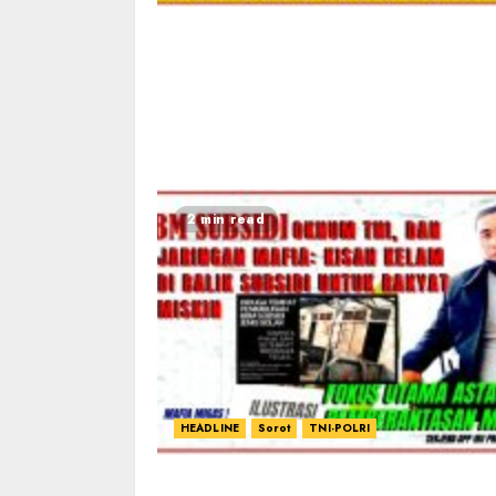
2 min read
HEADLINE
Sorot
TNI-POLRI