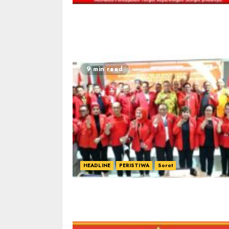
9 min read
HEADLINE
PERISTIWA
Sorot