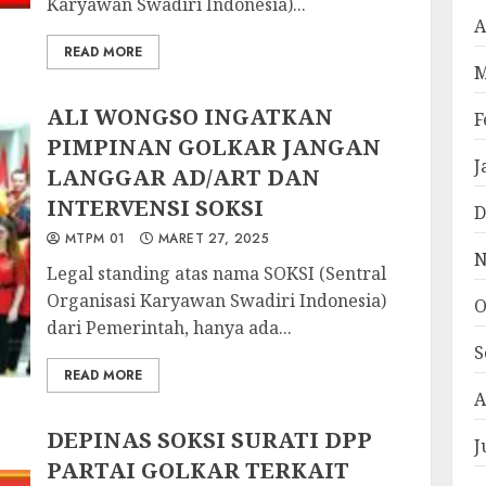
Karyawan Swadiri Indonesia)...
A
READ MORE
M
ALI WONGSO INGATKAN
F
PIMPINAN GOLKAR JANGAN
J
LANGGAR AD/ART DAN
INTERVENSI SOKSI
D
MTPM 01
MARET 27, 2025
N
Legal standing atas nama SOKSI (Sentral
Organisasi Karyawan Swadiri Indonesia)
O
dari Pemerintah, hanya ada...
S
READ MORE
A
DEPINAS SOKSI SURATI DPP
J
PARTAI GOLKAR TERKAIT