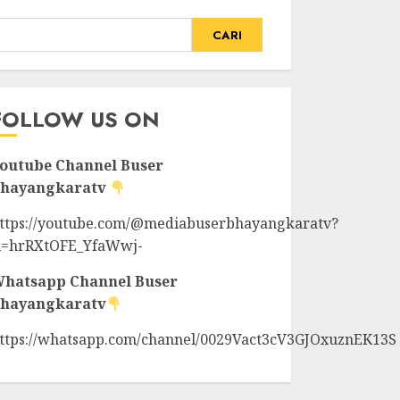
CARI
FOLLOW US ON
outube Channel
Buser
hayangkaratv
ttps://youtube.com/@mediabuserbhayangkaratv?
i=hrRXtOFE_YfaWwj-
hatsapp Channel
Buser
hayangkaratv
ttps://whatsapp.com/channel/0029Vact3cV3GJOxuznEK13S