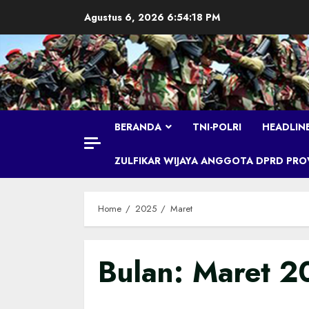
Skip
Agustus 6, 2026
6:54:19 PM
to
content
BERANDA
TNI-POLRI
HEADLIN
ZULFIKAR WIJAYA ANGGOTA DPRD PROVI
Home
2025
Maret
Bulan:
Maret 2