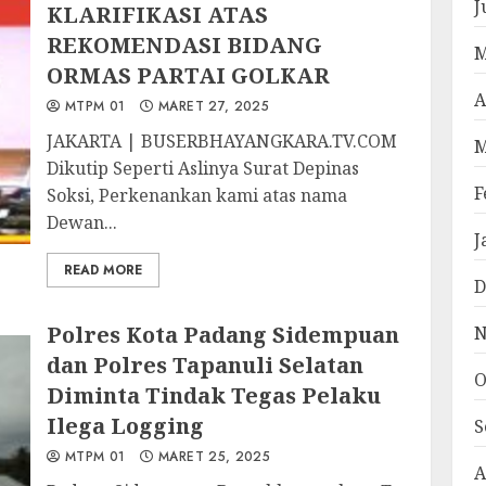
J
KLARIFIKASI ATAS
REKOMENDASI BIDANG
M
ORMAS PARTAI GOLKAR
A
MTPM 01
MARET 27, 2025
JAKARTA | BUSERBHAYANGKARA.TV.COM
M
Dikutip Seperti Aslinya Surat Depinas
F
Soksi, Perkenankan kami atas nama
Dewan...
J
READ MORE
D
Polres Kota Padang Sidempuan
N
dan Polres Tapanuli Selatan
O
Diminta Tindak Tegas Pelaku
Ilega Logging
S
MTPM 01
MARET 25, 2025
A