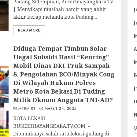
Padang Sidempuan, Buserbhayangkara.Tv
| Menyikapi musibah banjir yang akhir
J
akhir kerap melanda kota Padang...
J
READ MORE
M
Diduga Tempat Timbun Solar
A
Ilegal Subsidi Hasil “Kencing”
M
Mobil Dinas DKI Truk Sampah
& Pengolahan BCO/Minyak Cong
F
Di Wilayah Hukum Polres
J
Metro Kota Bekasi,Di Tuding
Milik Oknum Anggota TNI-AD?
D
MTPM 01
MARET 24, 2025
N
KOTA BEKASI |
BUSERBHAYANGKARA.TV.COM, –
O
Ditemukanya salah satu lokasi gudang di