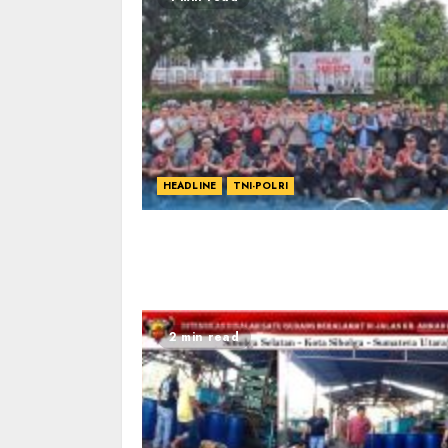
HEADLINE
TNI-POLRI
2 min read