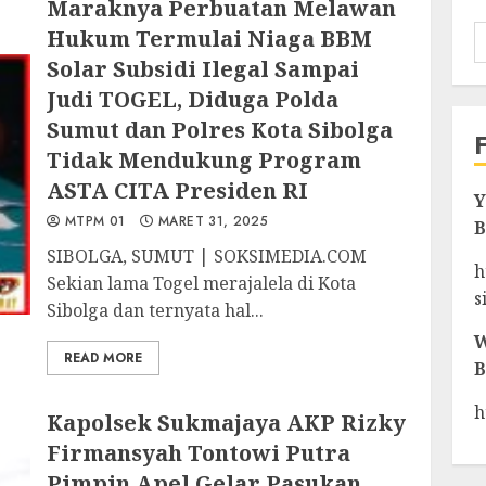
Maraknya Perbuatan Melawan
Hukum Termulai Niaga BBM
Solar Subsidi Ilegal Sampai
Judi TOGEL, Diduga Polda
Sumut dan Polres Kota Sibolga
Tidak Mendukung Program
ASTA CITA Presiden RI
Y
MTPM 01
MARET 31, 2025
B
SIBOLGA, SUMUT | SOKSIMEDIA.COM
h
Sekian lama Togel merajalela di Kota
s
Sibolga dan ternyata hal...
W
READ MORE
B
h
Kapolsek Sukmajaya AKP Rizky
Firmansyah Tontowi Putra
Pimpin Apel Gelar Pasukan