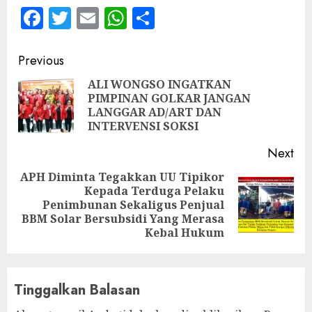
Facebook
Twitter
Email
WhatsApp
Share
Continue
Previous
Reading
ALI WONGSO INGATKAN
PIMPINAN GOLKAR JANGAN
Pre
LANGGAR AD/ART DAN
pos
INTERVENSI SOKSI
Next
APH Diminta Tegakkan UU Tipikor
Kepada Terduga Pelaku
Next
Penimbunan Sekaligus Penjual
post:
BBM Solar Bersubsidi Yang Merasa
Kebal Hukum
Tinggalkan Balasan