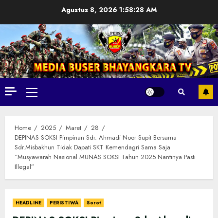
Skip
Agustus 8, 2026
1:58:29 AM
to
content
Primary
Menu
Home
2025
Maret
28
DEPINAS SOKSI Pimpinan Sdr. Ahmadi Noor Supit Bersama
Sdr.Misbakhun Tidak Dapati SKT Kemendagri Sama Saja
“Musyawarah Nasional MUNAS SOKSI Tahun 2025 Nantinya Pasti
Illegal”
HEADLINE
PERISTIWA
Sorot