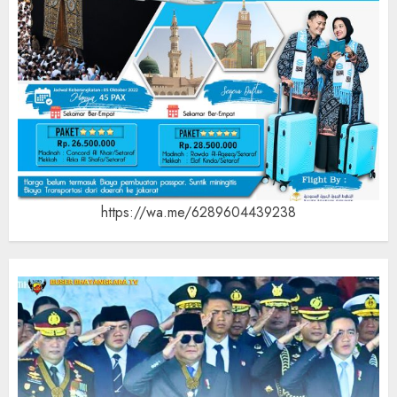
https://wa.me/6289604439238