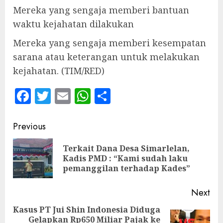
Mereka yang sengaja memberi bantuan
waktu kejahatan dilakukan
Mereka yang sengaja memberi kesempatan
sarana atau keterangan untuk melakukan
kejahatan. (TIM/RED)
Facebook
Twitter
Email
WhatsApp
Share
Continue
Previous
Reading
Terkait Dana Desa Simarlelan,
Pre
Kadis PMD : “Kami sudah laku
pos
pemanggilan terhadap Kades”
Next
Kasus PT Jui Shin Indonesia Diduga
Gelapkan Rp650 Miliar Pajak ke