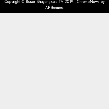
Copyright © Buser Bhayangkara TV 2019
|
ChromeNews
by
AF themes.