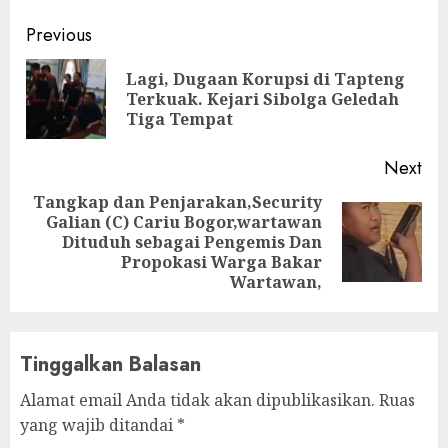
Continue
Previous
Reading
Lagi, Dugaan Korupsi di Tapteng
Pre
Terkuak. Kejari Sibolga Geledah
pos
Tiga Tempat
Next
Tangkap dan Penjarakan,Security
Galian (C) Cariu Bogor,wartawan
Next
Dituduh sebagai Pengemis Dan
post:
Propokasi Warga Bakar
Wartawan,
Tinggalkan Balasan
Alamat email Anda tidak akan dipublikasikan.
Ruas
yang wajib ditandai
*