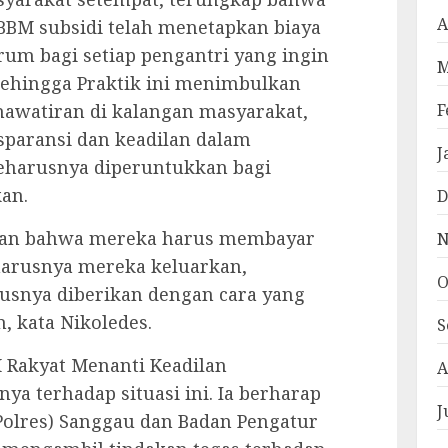
A
BBM subsidi telah menetapkan biaya
rum bagi setiap pengantri yang ingin
M
ehingga Praktik ini menimbulkan
F
hawatiran di kalangan masyarakat,
sparansi dan keadilan dalam
J
seharusnya diperuntukkan bagi
an.
D
kan bahwa mereka harus membayar
N
harusnya mereka keluarkan,
O
usnya diberikan dengan cara yang
, kata Nikoledes.
S
M Rakyat Menanti Keadilan
A
 terhadap situasi ini. Ia berharap
J
(Polres) Sanggau dan Badan Pengatur