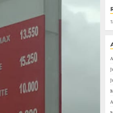
T
A
J
J
M
A
M