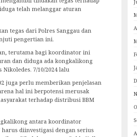
t mengambil tindakan tegas terhadap
J
iduga telah melanggar aturan
M
A
an tegas dari Polres Sanggau dan
uti pengertian ini.
M
an, terutama bagi koordinator ini
F
turan dan diduga ada kongkalikong
J
 Nikoledes. 7/10/2024 lalu
D
02 juga perlu memberikan penjelasan
arena hal ini berpotensi merusak
N
asyarakat terhadap distribusi BBM
O
S
ngkalikong antara koordinator
 harus diinvestigasi dengan serius
A