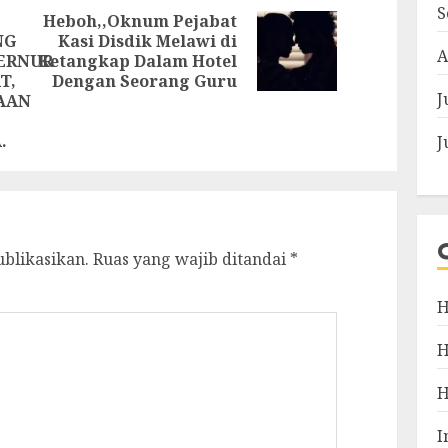
S
Heboh,,Oknum Pejabat
NG
Kasi Disdik Melawi di
Next
A
ERNUR
Ketangkap Dalam Hotel
post:
Previous
T,
Dengan Seorang Guru
J
post:
AAN
.
J
ublikasikan.
Ruas yang wajib ditandai
*
H
I