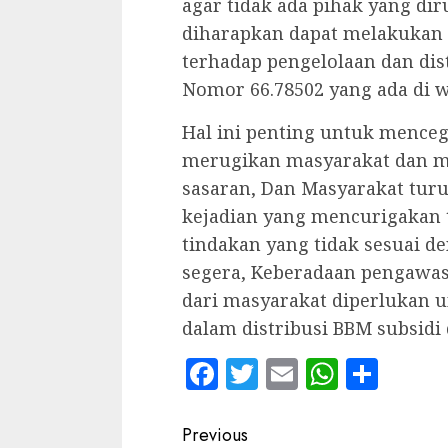
agar tidak ada pihak yang di
diharapkan dapat melakukan 
terhadap pengelolaan dan dis
Nomor 66.78502 yang ada di w
Hal ini penting untuk menceg
merugikan masyarakat dan me
sasaran, Dan Masyarakat tur
kejadian yang mencurigakan t
tindakan yang tidak sesuai d
segera, Keberadaan pengawasan
dari masyarakat diperlukan u
dalam distribusi BBM subsidi 
Facebook
Twitter
Email
WhatsA
Shar
Continue
Previous