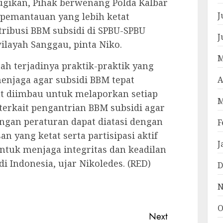
rugikan, Pihak berwenang Polda Kalbar
J
pemantauan yang lebih ketat
tribusi BBM subsidi di SPBU-SPBU
J
ilayah Sanggau, pinta Niko.
M
ah terjadinya praktik-praktik yang
njaga agar subsidi BBM tepat
A
ut diimbau untuk melaporkan setiap
M
erkait pengantrian BBM subsidi agar
engan peraturan dapat diatasi dengan
F
 yang ketat serta partisipasi aktif
J
ntuk menjaga integritas dan keadilan
di Indonesia, ujar Nikoledes. (RED)
D
pp
e
N
O
Next