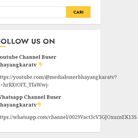
CARI
FOLLOW US ON
outube Channel
Buser
hayangkaratv
ttps://youtube.com/@mediabuserbhayangkaratv?
i=hrRXtOFE_YfaWwj-
hatsapp Channel
Buser
hayangkaratv
ttps://whatsapp.com/channel/0029Vact3cV3GJOxuznEK13S