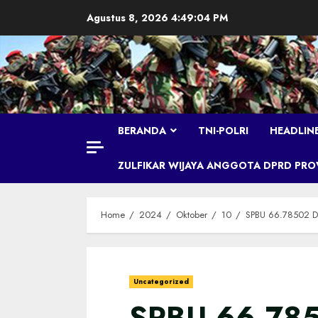
Skip
Agustus 8, 2026
4:49:05 PM
to
content
BERANDA
TNI-POLRI
HEADLIN
ZULFIKAR WIJAYA ANGGOTA DPRD PROVI
Home
2024
Oktober
10
SPBU 66.78502 Di
Uncategorized
SPBU 66.785