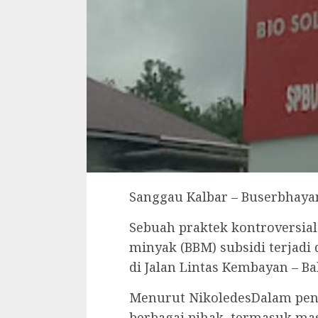
Sanggau Kalbar – Buserbhaya
Sebuah praktek kontroversial
minyak (BBM) subsidi terjadi 
di Jalan Lintas Kembayan – Bal
Menurut NikoledesDalam pen
berbagai pihak, termasuk ma