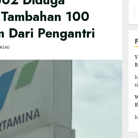
a Tambahan 100
m Dari Pengantri
 READ
Y
B
h
s
W
B
h