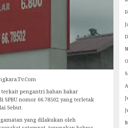
F
J
D
N
O
S
ngkara.Tv.Com
A
 terkait pengantri bahan bakar
J
di SPBU nomor 66.78502 yang terletak
ai Sebut.
J
gamatan yang dilakukan oleh
M
syarakat setempat, terungkap bahwa