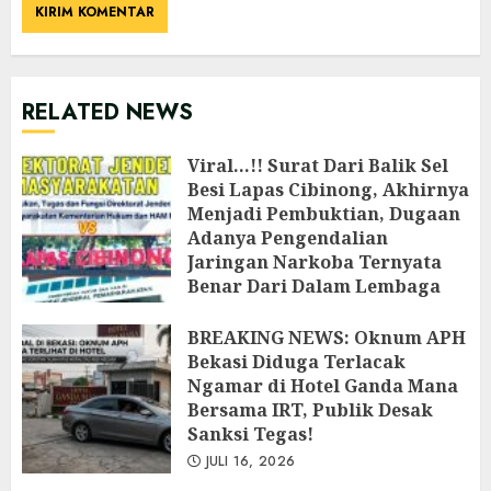
RELATED NEWS
Viral…!! Surat Dari Balik Sel
Besi Lapas Cibinong, Akhirnya
Menjadi Pembuktian, Dugaan
Adanya Pengendalian
Jaringan Narkoba Ternyata
Benar Dari Dalam Lembaga
Pemasyarakatan Cibinong
‎BREAKING NEWS: Oknum APH
JULI 26, 2026
Bekasi Diduga Terlacak
Ngamar di Hotel Ganda Mana
Bersama IRT, Publik Desak
Sanksi Tegas!
JULI 16, 2026