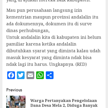
Mau pun perusahaan langsung izin
kementrian maupun provinsi andalalin itu
ada dokumennya, dokumen itu di surve
dinas perhubungan,
Untuk andalalin kita di kabupaten ini belum
pamiliar karena ketika andalalin
dibutuhkan syarat yang diminta kalau udah
masuk kesyarat yang diminta ndak bisa
ndak lagi itu harus. Ungkapnya. (RED)
Facebook
Twitter
Email
WhatsApp
Share
Continue
Previous
Reading
Warga Pertanyakan Pengelolaan
Pre
Dana Desa Mela 2, Diduga Banyak