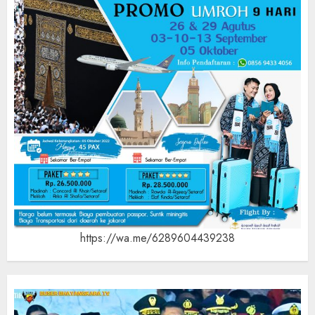
https://wa.me/6289604439238