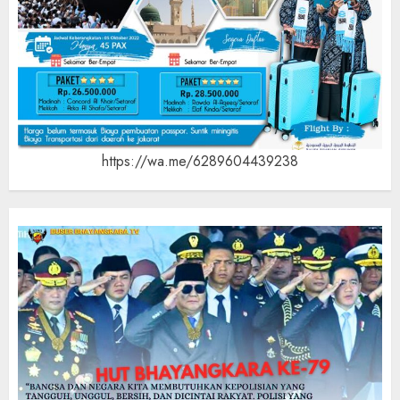
https://wa.me/6289604439238