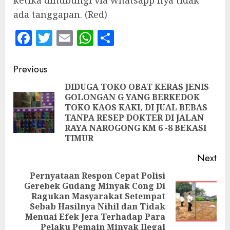
ketika dihubungi via whatsapp nya tidak
ada tanggapan. (Red)
Facebook
Twitter
Email
WhatsApp
Share
Continue
Previous
Reading
DIDUGA TOKO OBAT KERAS JENIS
GOLONGAN G YANG BERKEDOK
TOKO KAOS KAKI, DI JUAL BEBAS
Pre
TANPA RESEP DOKTER DI JALAN
pos
RAYA NAROGONG KM 6 -8 BEKASI
TIMUR
Next
Pernyataan Respon Cepat Polisi
Gerebek Gudang Minyak Cong Di
Ragukan Masyarakat Setempat
Next
Sebab Hasilnya Nihil dan Tidak
post:
Menuai Efek Jera Terhadap Para
Pelaku Pemain Minyak Ilegal