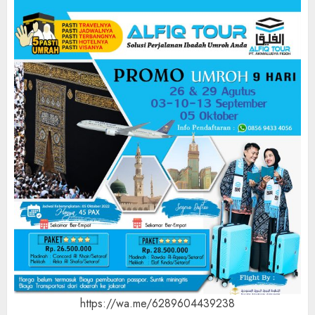
https://wa.me/6289604439238