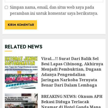
Simpan nama, email, dan situs web saya pada
peramban ini untuk komentar saya berikutnya.
RELATED NEWS
Viral…!! Surat Dari Balik Sel
Besi Lapas Cibinong, Akhirnya
Menjadi Pembuktian, Dugaan
Adanya Pengendalian
Jaringan Narkoba Ternyata
Benar Dari Dalam Lembaga
Pemasyarakatan Cibinong
‎BREAKING NEWS: Oknum APH
JULI 26, 2026
Bekasi Diduga Terlacak
Ngamar di Hotel Ganda Mana