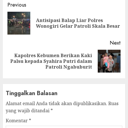
Continue
Previous
Reading
Antisipasi Balap Liar Polres
Pre
Wonogiri Gelar Patroli Skala Besar
pos
Next
Kapolres Kebumen Berikan Kaki
Next
Palsu kepada Syahira Putri dalam
post:
Patroli Ngabuburit
Tinggalkan Balasan
Alamat email Anda tidak akan dipublikasikan.
Ruas
yang wajib ditandai
*
Komentar
*