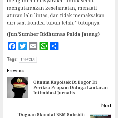
mengimbau masyarakat untuk selalu
mengutamakan keselamatan, menaati
aturan lalu lintas, dan tidak memaksakan
diri saat kondisi tubuh lelah,” tutupnya.
(Jun/Sumber Bidhumas Polda Jateng)
Facebook
Twitter
Email
WhatsApp
Share
Tags:
TNI-POLRI
Continue
Previous
Reading
Oknum Kapolsek Di Bogor Di
Pre
Periksa Propam Diduga Lantaran
pos
Intimidasi Jurnalis
Next
“Dugaan Skandal BBM Subsidi: