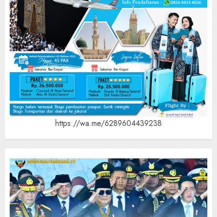
https://wa.me/6289604439238