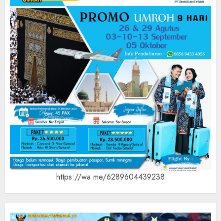
https://wa.me/6289604439238