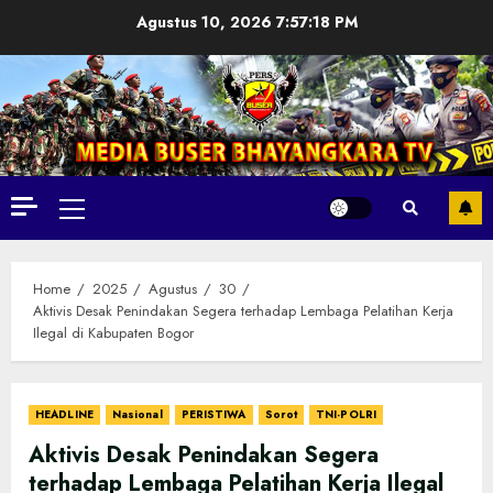
Skip
Agustus 10, 2026
7:57:19 PM
to
content
Primary
Menu
Home
2025
Agustus
30
Aktivis Desak Penindakan Segera terhadap Lembaga Pelatihan Kerja
Ilegal di Kabupaten Bogor
HEADLINE
Nasional
PERISTIWA
Sorot
TNI-POLRI
Aktivis Desak Penindakan Segera
terhadap Lembaga Pelatihan Kerja Ilegal