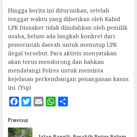
‎Hingga berita ini diturunkan, setelah
tenggat waktu yang diberikan oleh Kabid
LPK Disnaker tidak diindahkan oleh pemilik
usaha, belum ada langkah konkret dari
pemerintah daerah untuk menutup LPK
ilegal tersebut. Para aktivis menyatakan
akan terus mendorong dan bahkan
mendatangi Polres untuk meminta
kejelasan perkembangan penanganan kasus
ini. (Ysp)
Facebook
Twitter
Email
WhatsApp
Share
Continue
Previous
Reading
Jalan Bangli- Besakih Putus Belum