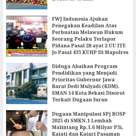
FWJ Indonesia Ajukan
Penegakan Keadilan Atas
Perbuatan Melawan Hukum
Seorang Pelaku Terlapor
Pidana Pasal 28 ayat 2 UU ITE
Jo Pasal 433 KUHP Di Mapolres
Metro Kab.Bekasi
‎Diduga Abaikan Program
AGUSTUS 9, 2026
Pendidikan yang Menjadi
Prioritas Gubernur Jawa
Barat Dedi Mulyadi (KDM),
SMAN 14 Kota Bekasi Disorot
Terkait Dugaan Iuran
Perbaikan Fasilitas
Dugaan Manipulasi SPj BOSP
AGUSTUS 9, 2026
2025 di SMKN.1 Lembah
Malintang Rp.1.6 Milyar P3i,
Kajati dan Kajari Pasaman