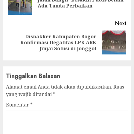
Pre
Ada Tanda Perbaikan
pos
Next
Disnakker Kabupaten Bogor
Next
Konfirmasi Ilegalitas LPK ARK
post:
Jinjai Solusi di Jonggol
Tinggalkan Balasan
Alamat email Anda tidak akan dipublikasikan.
Ruas
yang wajib ditandai
*
Komentar
*