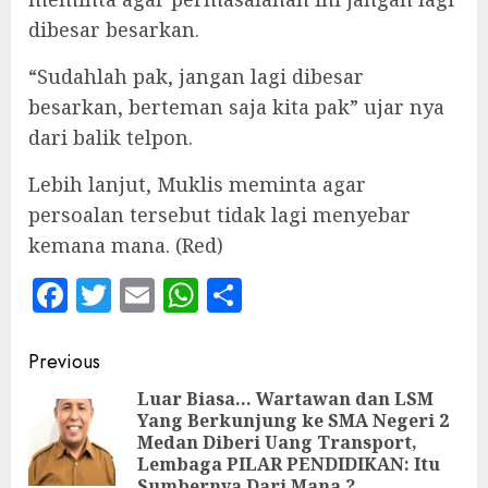
dibesar besarkan.
“Sudahlah pak, jangan lagi dibesar
besarkan, berteman saja kita pak” ujar nya
dari balik telpon.
Lebih lanjut, Muklis meminta agar
persoalan tersebut tidak lagi menyebar
kemana mana. (Red)
Facebook
Twitter
Email
WhatsApp
Share
Continue
Previous
Reading
Luar Biasa… Wartawan dan LSM
Yang Berkunjung ke SMA Negeri 2
Pre
Medan Diberi Uang Transport,
pos
Lembaga PILAR PENDIDIKAN: Itu
Sumbernya Dari Mana ?