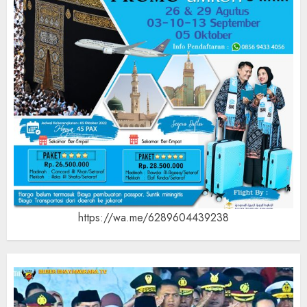
https://wa.me/6289604439238