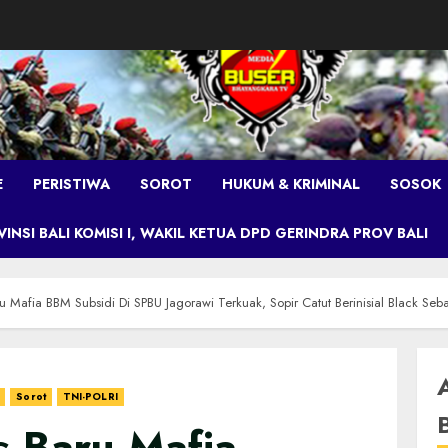
E
PERISTIWA
SOROT
HUKUM & KRIMINAL
SOSOK
NSI BALI KOMISI I, WAKIL KETUA DPD GERINDRA PROV BALI
u Mafia BBM Subsidi Di SPBU Jagorawi Terkuak, Sopir Catut Berinisial Black Seba
Sorot
TNI-POLRI
s Baru Mafia