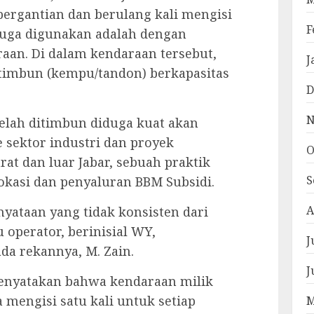
ergantian dan berulang kali mengisi
F
duga digunakan adalah dengan
aan. Di dalam kendaraan tersebut,
J
timbun (kempu/tandon) berkapasitas
D
N
telah ditimbun diduga kuat akan
e sektor industri dan proyek
O
rat dan luar Jabar, sebuah praktik
S
okasi dan penyaluran BBM Subsidi.
A
rnyataan yang tidak konsisten dari
u operator, berinisial WY,
J
da rekannya, M. Zain.
J
menyatakan bahwa kendaraan milik
a mengisi satu kali untuk setiap
M