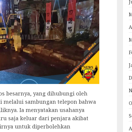
J
M
A
M
F
J
D
N
Bos besarnya, yang dihubungi oleh
i melalui sambungan telepon bahwa
O
iliknya. Ia menyatakan usahanya
S
u saja keluar dari penjara akibat
pirnya untuk diperbolehkan
A