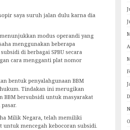
J
 sopir saya suruh jalan dulu karna dia
J
M
au menunjukkan modus operandi yang
 usaha menggunakan beberapa
A
ubsidi di berbagai SPBU secara
M
ngan cara mengganti plat nomor
F
akan bentuk penyalahgunaan BBM
J
r hukum. Tindakan ini merugikan
D
n BBM bersubsidi untuk masyarakat
 pasar.
N
ha Milik Negara, telah memiliki
O
at untuk mencegah kebocoran subsidi.