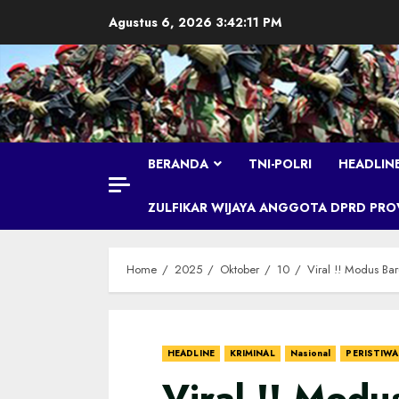
Skip
Agustus 6, 2026
3:42:12 PM
to
content
BERANDA
TNI-POLRI
HEADLIN
ZULFIKAR WIJAYA ANGGOTA DPRD PROVI
Home
2025
Oktober
10
Viral !! Modus Bar
HEADLINE
KRIMINAL
Nasional
PERISTIWA
Viral !! Modu