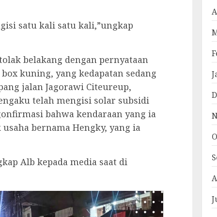
A
isi satu kali satu kali,”ungkap
M
F
rtolak belakang dengan pernyataan
ah box kuning, yang kedapatan sedang
J
ang jalan Jagorawi Citeureup,
D
engaku telah mengisi solar subsidi
ngonfirmasi bahwa kendaraan yang ia
N
k usaha bernama Hengky, yang ia
O
S
ngkap Alb kepada media saat di
A
J