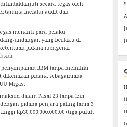
itindaklanjuti secara tegas oleh
S
Pertamina melalui audit dan
A
J
tegas menanti para pelaku
dang-undangan yang berlaku di
J
 ketentuan pidana mengenai
bsidi.
n penyimpanan BBM tanpa memiliki
t dikenakan pidana sebagaimana
 UU Migas,
H
maksud dalam Pasal 23 tanpa Izin
dengan pidana penjara paling lama 3
tinggi Rp30.000.000.000,00 (tiga puluh
I