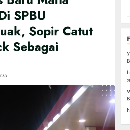
 Di SPBU
uak, Sopir Catut
ack Sebagai
Y
B
h
READ
s
W
B
h