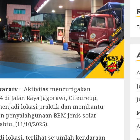
T
A
J
aratv –
Aktivitas mencurigakan
 di Jalan Raya Jagorawi, Citeureup,
J
 menjadi lokasi praktik dan membantu
M
n penyalahgunaan BBM jenis solar
abtu, (11/10/2025).
A
i lokasi, terlihat sejumlah kendaraan
M