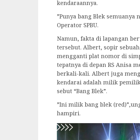
kendaraannya.
‎”Punya bang Blek semuanya ng
Operator SPBU.
‎Namun, fakta di lapangan be
tersebut. Albert, sopir sebu
mengganti plat nomor di simp
tepatnya di depan RS Anisa m
berkali-kali. Albert juga me
kendarai adalah milik pemili
sebut “Bang Blek”.
‎”Ini milik bang blek (red)”,u
hampiri.