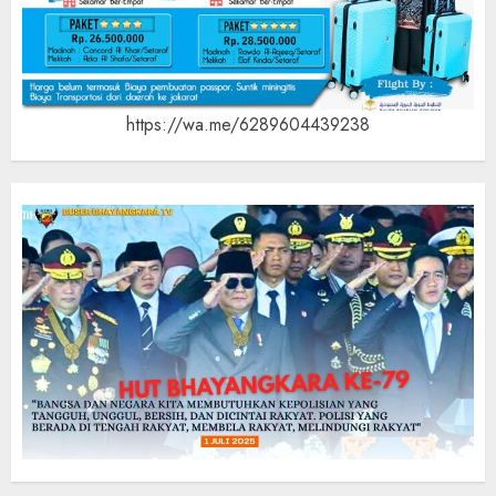
https://wa.me/6289604439238