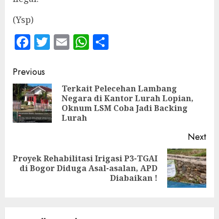
‎(Ysp)
Facebook
Twitter
Email
WhatsApp
Share
Continue
Previous
Reading
Terkait Pelecehan Lambang
Negara di Kantor Lurah Lopian,
Pre
Oknum LSM Coba Jadi Backing
pos
Lurah
Next
Proyek Rehabilitasi Irigasi P3-TGAI
Next
di Bogor Diduga Asal-asalan, APD
post:
Diabaikan !