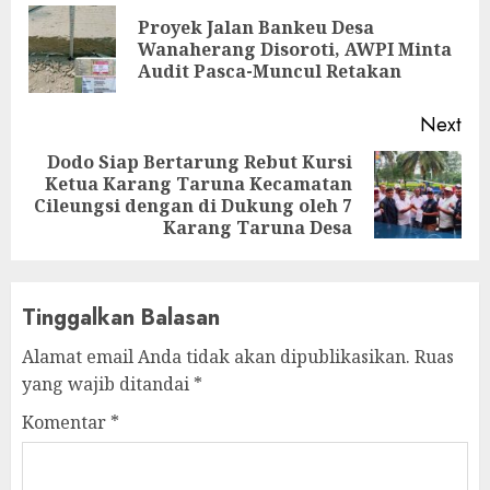
Reading
Proyek Jalan Bankeu Desa
Pre
Wanaherang Disoroti, AWPI Minta
pos
Audit Pasca-Muncul Retakan
Next
Dodo Siap Bertarung Rebut Kursi
Ketua Karang Taruna Kecamatan
Next
Cileungsi dengan di Dukung oleh 7
post:
Karang Taruna Desa
Tinggalkan Balasan
Alamat email Anda tidak akan dipublikasikan.
Ruas
yang wajib ditandai
*
Komentar
*