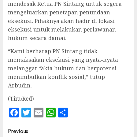
mendesak Ketua PN Sintang untuk segera
mengeluarkan penetapan penundaan
eksekusi. Pihaknya akan hadir di lokasi
eksekusi untuk melakukan perlawanan
hukum secara damai.
“Kami berharap PN Sintang tidak
memaksakan eksekusi yang nyata-nyata
melanggar fakta hukum dan berpotensi
menimbulkan konflik sosial,” tutup
Arbudin.
(Tim/Red)
Facebook
Twitter
Email
WhatsApp
Share
Continue
Previous