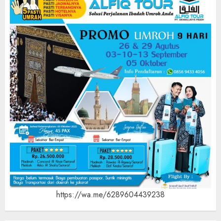
https://wa.me/6289604439238