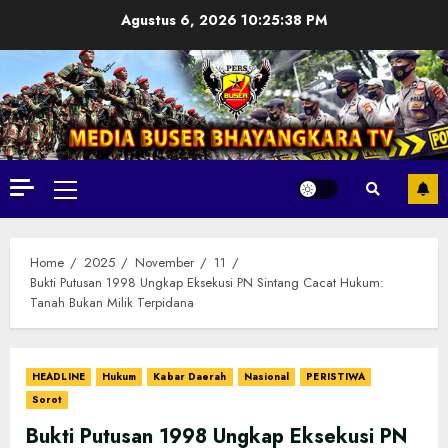
Skip
Agustus 6, 2026
10:25:40 PM
to
content
Primary
Menu
Home
2025
November
11
Bukti Putusan 1998 Ungkap Eksekusi PN Sintang Cacat Hukum:
Tanah Bukan Milik Terpidana
HEADLINE
Hukum
Kabar Daerah
Nasional
PERISTIWA
Sorot
Bukti Putusan 1998 Ungkap Eksekusi PN