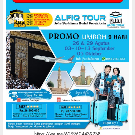
https://wa.me/6289604439238