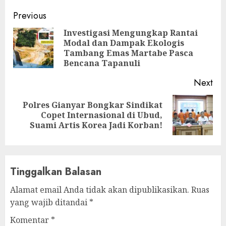
Continue
Previous
Reading
Investigasi Mengungkap Rantai
Modal dan Dampak Ekologis
Pre
Tambang Emas Martabe Pasca
pos
Bencana Tapanuli
Next
Polres Gianyar Bongkar Sindikat
Next
Copet Internasional di Ubud,
post:
Suami Artis Korea Jadi Korban!
Tinggalkan Balasan
Alamat email Anda tidak akan dipublikasikan.
Ruas
yang wajib ditandai
*
Komentar
*