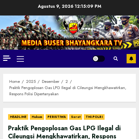
Skip
Agustus 9, 2026
12:15:11 PM
to
content
Primary
Menu
Home
2025
Desember
2
Praktik Pengoplosan Gas LPG Ilegal di Cileungsi Mengkhawatirkan,
Respons Polisi Dipertanyakan
HEADLINE
Hukum
PERISTIWA
Sorot
TNI-POLRI
Praktik Pengoplosan Gas LPG Ilegal di
Cileungsi Mengkhawatirkan, Respons