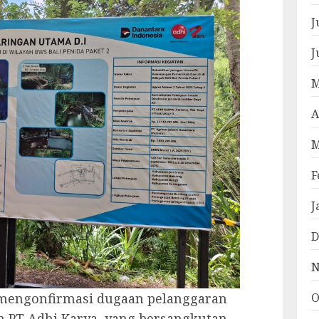
J
J
M
A
M
F
J
D
N
mengonfirmasi dugaan pelanggaran
O
n PT Adhi Karya, yang bersangkutan