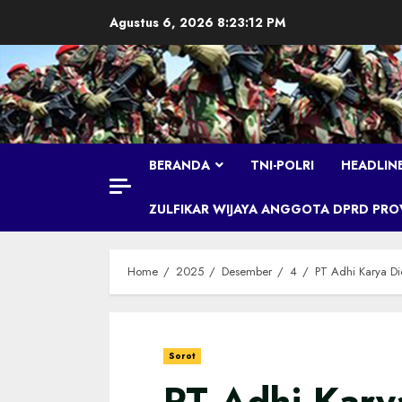
Skip
Agustus 6, 2026
8:23:13 PM
to
content
BERANDA
TNI-POLRI
HEADLIN
ZULFIKAR WIJAYA ANGGOTA DPRD PROVI
Home
2025
Desember
4
PT Adhi Karya Di
Sorot
PT Adhi Kary