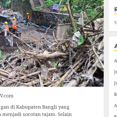
T
A
J
J
M
TV.com
A
an di Kabupaten Bangli yang
 menjadi sorotan tajam. Selain
M