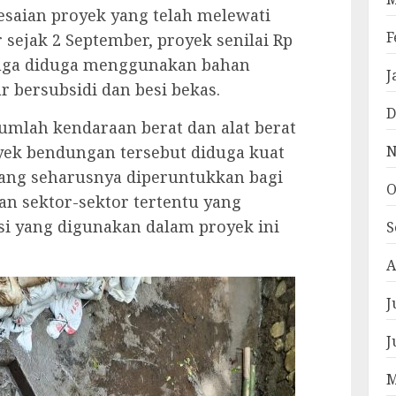
esaian proyek yang telah melewati
F
 sejak 2 September, proyek senilai Rp
 juga diduga menggunakan bahan
J
r bersubsidi dan besi bekas.
D
umlah kendaraan berat dan alat berat
N
oyek bendungan tersebut diduga kuat
ang seharusnya diperuntukkan bagi
O
 sektor-sektor tertentu yang
besi yang digunakan dalam proyek ini
S
A
J
J
M