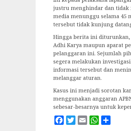
justru menghindar dan tida
media menunggu selama 45 m
tersebut tidak kunjung datan
Hingga berita ini diturunkan
Adhi Karya maupun aparat p
pelanggaran ini. Sejumlah pi
segera melakukan investiga
informasi tersebut dan menin
melanggar aturan.
Kasus ini menjadi sorotan k
menggunakan anggaran APBN
sebesar-besarnya untuk kepen
Facebook
Twitter
Email
WhatsA
Shar