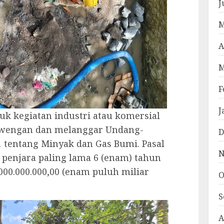
J
M
A
M
F
J
uk kegiatan industri atau komersial
ewengan dan melanggar Undang-
D
tentang Minyak dan Gas Bumi. Pasal
N
penjara paling lama 6 (enam) tahun
000.000.000,00 (enam puluh miliar
O
S
A