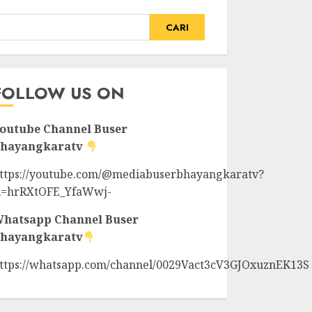
CARI
FOLLOW US ON
outube Channel
Buser
hayangkaratv
ttps://youtube.com/@mediabuserbhayangkaratv?
i=hrRXtOFE_YfaWwj-
hatsapp Channel
Buser
hayangkaratv
ttps://whatsapp.com/channel/0029Vact3cV3GJOxuznEK13S