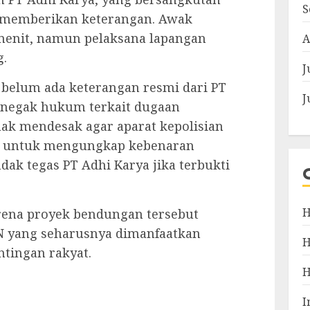
S
k memberikan keterangan. Awak
enit, namun pelaksana lapangan
A
g.
J
, belum ada keterangan resmi dari PT
J
enegak hukum terkait dugaan
hak mendesak agar aparat kepolisian
si untuk mengungkap kebenaran
dak tegas PT Adhi Karya jika terbukti
H
arena proyek bendungan tersebut
 yang seharusnya dimanfaatkan
tingan rakyat.
pp
e
I