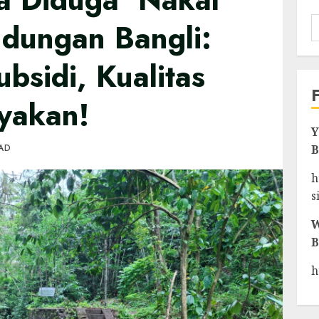
ndungan Bangli:
ubsidi, Kualitas
nyakan!
Y
EAD
B
h
s
W
B
h