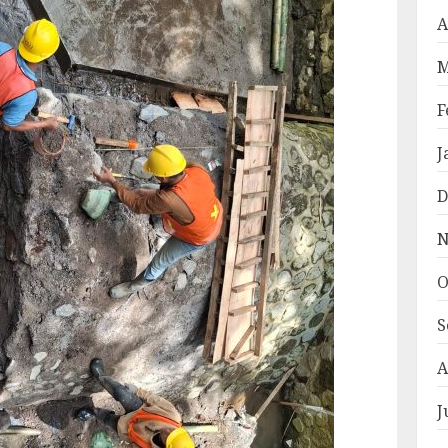
A
M
F
J
D
N
O
S
A
J