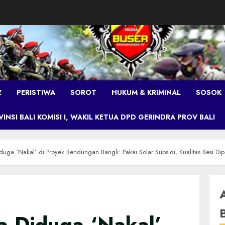
E
PERISTIWA
SOROT
HUKUM & KRIMINAL
SOSOK
NSI BALI KOMISI I, WAKIL KETUA DPD GERINDRA PROV BALI
duga ‘Nakal’ di Proyek Bendungan Bangli: Pakai Solar Subsidi, Kualitas Besi Di
a Diduga ‘Nakal’