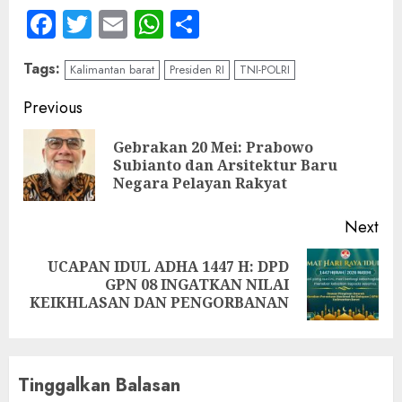
Facebook
Twitter
Email
WhatsApp
Share
Tags:
Kalimantan barat
Presiden RI
TNI-POLRI
Continue
Previous
Reading
Gebrakan 20 Mei: Prabowo
Pre
Subianto dan Arsitektur Baru
pos
Negara Pelayan Rakyat
Next
UCAPAN IDUL ADHA 1447 H: DPD
Next
GPN 08 INGATKAN NILAI
post:
KEIKHLASAN DAN PENGORBANAN
Tinggalkan Balasan