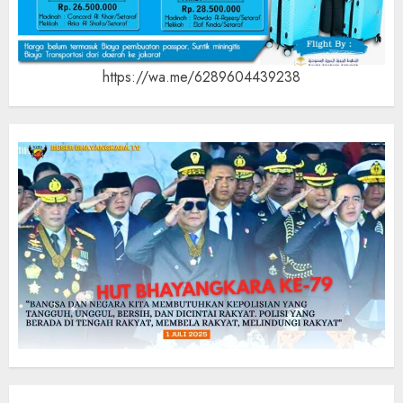
https://wa.me/6289604439238