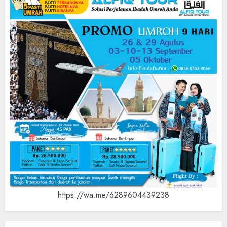
https://wa.me/6289604439238