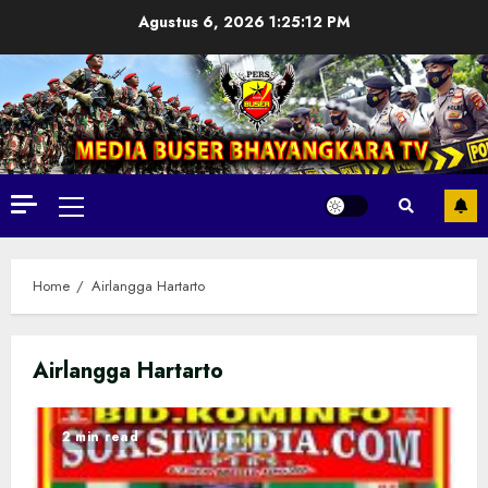
Skip
Agustus 6, 2026
1:25:14 PM
to
content
Primary
Menu
Home
Airlangga Hartarto
Airlangga Hartarto
2 min read