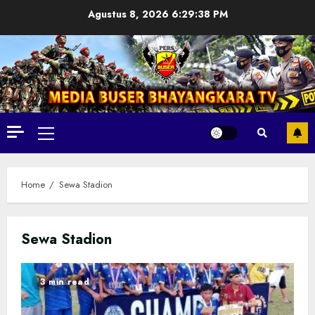
Skip
Agustus 8, 2026
6:29:39 PM
to
content
Primary
Menu
Home
Sewa Stadion
Sewa Stadion
3 min read