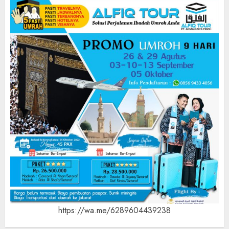
https://wa.me/6289604439238