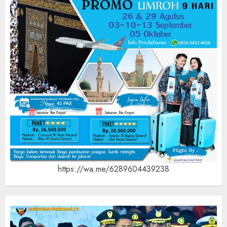
https://wa.me/6289604439238