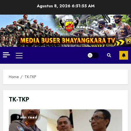
Skip
Agustus 8, 2026
6:51:56 AM
to
content
Primary
Menu
Home
TK-TKP
TK-TKP
3 min read