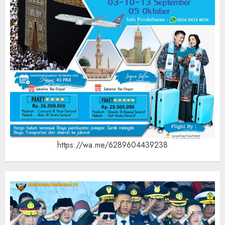
https://wa.me/6289604439238