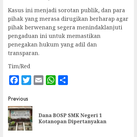
Kasus ini menjadi sorotan publik, dan para
pihak yang merasa dirugikan berharap agar
pihak berwenang segera menindaklanjuti
pengaduan ini untuk memastikan
penegakan hukum yang adil dan
transparan.
Tim/Red
Facebook
Twitter
Email
WhatsApp
Share
Continue
Previous
Reading
Dana BOSP SMK Negeri 1
Pre
Kotanopan Dipertanyakan
pos