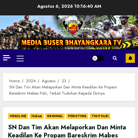
Skip
Agustus 6, 2026
10:16:41 AM
to
content
Primary
Menu
Home
2024
Agustus
23
SN Dan Tim Akan Melaporkan Dan Minta Keadilan Ke Propam
Bareskrim Mabes Polri, Terkait Tuduhan Kepada Dirinya
HEADLINE
Hukum
KRIMINAL
PERISTIWA
TNI-POLRI
SN Dan Tim Akan Melaporkan Dan Minta
Keadilan Ke Propam Bareskrim Mabes