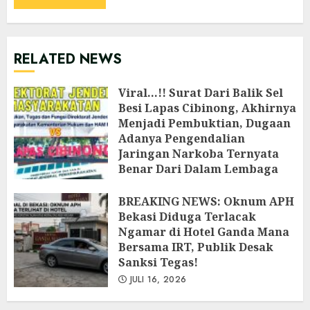
RELATED NEWS
Viral…!! Surat Dari Balik Sel
Besi Lapas Cibinong, Akhirnya
Menjadi Pembuktian, Dugaan
Adanya Pengendalian
Jaringan Narkoba Ternyata
Benar Dari Dalam Lembaga
Pemasyarakatan Cibinong
‎BREAKING NEWS: Oknum APH
JULI 26, 2026
Bekasi Diduga Terlacak
Ngamar di Hotel Ganda Mana
Bersama IRT, Publik Desak
Sanksi Tegas!
JULI 16, 2026