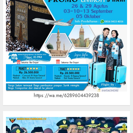
https://wa.me/6289604439238