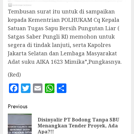
Tembusan surat itu untuk di sampaikan
kepada Kementrian POLHUKAM Cq Kepala
Satuan Tugas Sapu Bersih Pungutan Liar (
Satgas Saber Pungli RI) memohon untuk
segera di tindak lanjuti, serta Kapolres
Jakarta Selatan dan Lembaga Masyarakat
Adat suku AIKA 1623 Mimika”,Pungkasnya.
(Red)
Facebook
Twitter
Email
WhatsApp
Share
Continue
Previous
Reading
Disinyalir PT Bodong Tanpa SBU
Pre
Menangkan Tender Proyek, Ada
pos
Apa?!!