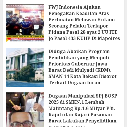
FWJ Indonesia Ajukan
Penegakan Keadilan Atas
Perbuatan Melawan Hukum
Seorang Pelaku Terlapor
Pidana Pasal 28 ayat 2 UU ITE
Jo Pasal 433 KUHP Di Mapolres
Metro Kab.Bekasi
‎Diduga Abaikan Program
AGUSTUS 9, 2026
Pendidikan yang Menjadi
Prioritas Gubernur Jawa
Barat Dedi Mulyadi (KDM),
SMAN 14 Kota Bekasi Disorot
Terkait Dugaan Iuran
Perbaikan Fasilitas
Dugaan Manipulasi SPj BOSP
AGUSTUS 9, 2026
2025 di SMKN.1 Lembah
Malintang Rp.1.6 Milyar P3i,
Kajati dan Kajari Pasaman
Barat Lakukan Penyelidikan