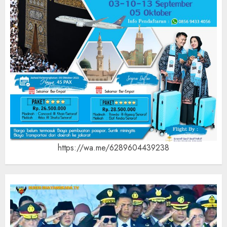
https://wa.me/6289604439238