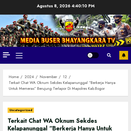
Skip
Agustus 8, 2026
4:40:11 PM
to
content
Primary
Menu
Home
2024
November
12
Terkait Chat WA Oknum Sekdes Kelapanunggal “Berkerja Hanya
Untuk Memeras” Berujung Terlapor Di Mapolres Kab.Bogor
Uncategorized
Terkait Chat WA Oknum Sekdes
Kelapanunggal “Berkerja Hanya Untuk