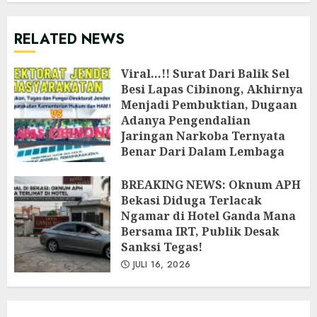
RELATED NEWS
Viral…!! Surat Dari Balik Sel
Besi Lapas Cibinong, Akhirnya
Menjadi Pembuktian, Dugaan
Adanya Pengendalian
Jaringan Narkoba Ternyata
Benar Dari Dalam Lembaga
Pemasyarakatan Cibinong
‎BREAKING NEWS: Oknum APH
JULI 26, 2026
Bekasi Diduga Terlacak
Ngamar di Hotel Ganda Mana
Bersama IRT, Publik Desak
Sanksi Tegas!
JULI 16, 2026