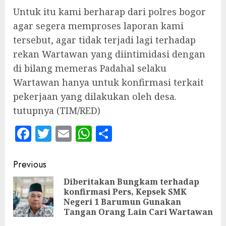
Untuk itu kami berharap dari polres bogor
agar segera memproses laporan kami
tersebut, agar tidak terjadi lagi terhadap
rekan Wartawan yang diintimidasi dengan
di bilang memeras Padahal selaku
Wartawan hanya untuk konfirmasi terkait
pekerjaan yang dilakukan oleh desa.
tutupnya (TIM/RED)
Facebook
Twitter
Email
WhatsApp
Share
Continue
Previous
Reading
Diberitakan Bungkam terhadap
konfirmasi Pers, Kepsek SMK
Pre
Negeri 1 Barumun Gunakan
pos
Tangan Orang Lain Cari Wartawan