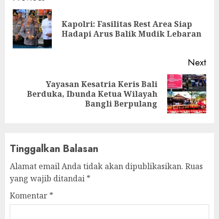
Reading
Kapolri: Fasilitas Rest Area Siap
Pre
Hadapi Arus Balik Mudik Lebaran
pos
Next
Yayasan Kesatria Keris Bali
Next
Berduka, Ibunda Ketua Wilayah
post:
Bangli Berpulang
Tinggalkan Balasan
Alamat email Anda tidak akan dipublikasikan.
Ruas
yang wajib ditandai
*
Komentar
*