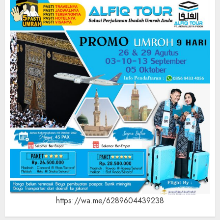
https://wa.me/6289604439238