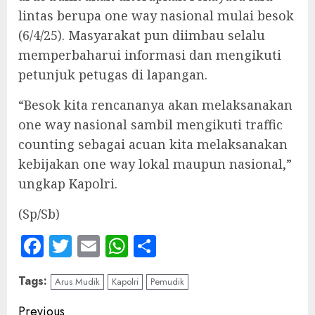
lintas berupa one way nasional mulai besok
(6/4/25). Masyarakat pun diimbau selalu
memperbaharui informasi dan mengikuti
petunjuk petugas di lapangan.
“Besok kita rencananya akan melaksanakan
one way nasional sambil mengikuti traffic
counting sebagai acuan kita melaksanakan
kebijakan one way lokal maupun nasional,”
ungkap Kapolri.
(Sp/Sb)
Facebook
Twitter
Email
WhatsApp
Share
Tags:
Arus Mudik
Kapolri
Pemudik
Continue
Previous