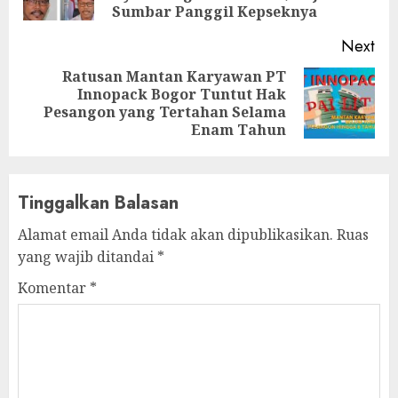
pos
Sumbar Panggil Kepseknya
Next
Ratusan Mantan Karyawan PT
Innopack Bogor Tuntut Hak
Next
Pesangon yang Tertahan Selama
post:
Enam Tahun
Tinggalkan Balasan
Alamat email Anda tidak akan dipublikasikan.
Ruas
yang wajib ditandai
*
Komentar
*