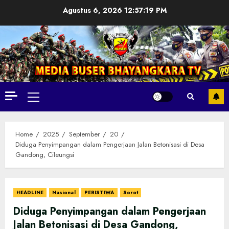
Skip
Agustus 6, 2026
12:57:20 PM
to
content
Primary
Menu
Home
2025
September
20
Diduga Penyimpangan dalam Pengerjaan Jalan Betonisasi di Desa
Gandong, Cileungsi
HEADLINE
Nasional
PERISTIWA
Sorot
Diduga Penyimpangan dalam Pengerjaan
Jalan Betonisasi di Desa Gandong,