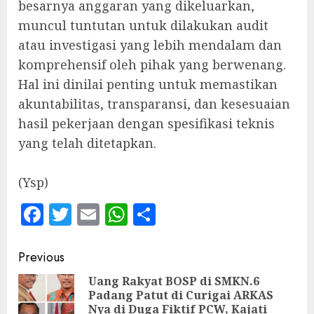
besarnya anggaran yang dikeluarkan,
muncul tuntutan untuk dilakukan audit
atau investigasi yang lebih mendalam dan
komprehensif oleh pihak yang berwenang.
Hal ini dinilai penting untuk memastikan
akuntabilitas, transparansi, dan kesesuaian
hasil pekerjaan dengan spesifikasi teknis
yang telah ditetapkan.
‎(Ysp)
Facebook
Twitter
Email
WhatsApp
Share
Continue
Previous
Reading
Uang Rakyat BOSP di SMKN.6
Padang Patut di Curigai ARKAS
Pre
Nya di Duga Fiktif PCW, Kajati