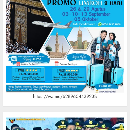
https://wa.me/6289604439238