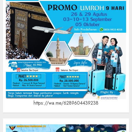
https://wa.me/6289604439238