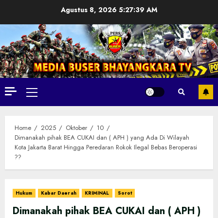
Skip
Agustus 8, 2026
5:27:41 AM
to
content
Primary
Menu
Home
2025
Oktober
10
Dimanakah pihak BEA CUKAI dan ( APH ) yang Ada Di Wilayah
Kota Jakarta Barat Hingga Peredaran Rokok Ilegal Bebas Beroperasi
??
Hukum
Kabar Daerah
KRIMINAL
Sorot
Dimanakah pihak BEA CUKAI dan ( APH )