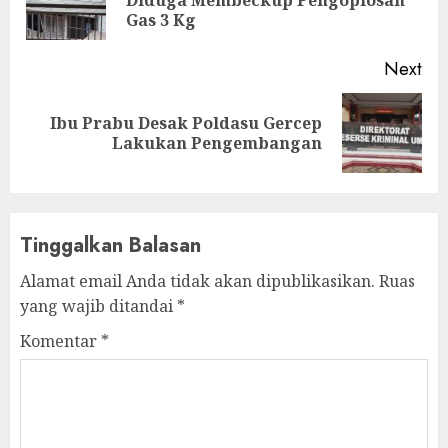
Diduga Membeckup Pengoplosan
pos
Gas 3 Kg
Next
Ibu Prabu Desak Poldasu Gercep
Next
Lakukan Pengembangan
post:
Tinggalkan Balasan
Alamat email Anda tidak akan dipublikasikan.
Ruas
yang wajib ditandai
*
Komentar
*