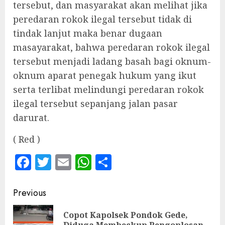
tersebut, dan masyarakat akan melihat jika
peredaran rokok ilegal tersebut tidak di
tindak lanjut maka benar dugaan
masayarakat, bahwa peredaran rokok ilegal
tersebut menjadi ladang basah bagi oknum-
oknum aparat penegak hukum yang ikut
serta terlibat melindungi peredaran rokok
ilegal tersebut sepanjang jalan pasar
darurat.
( Red )
Facebook
Twitter
Email
WhatsApp
Share
Continue
Previous
Reading
‎Copot Kapolsek Pondok Gede,
Pre