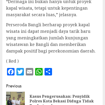
“Dermaga ini bukan hanya untuk proyek
kapal wisata, tetapi untuk kepentingan
masyarakat secara luas,” jelasnya.
Perseroda Bangli berharap proyek kapal
wisata ini dapat menjadi daya tarik baru
yang meningkatkan jumlah kunjungan
wisatawan ke Bangli dan memberikan
dampak positif bagi perekonomian daerah.
( Red )
Facebook
Twitter
Email
WhatsApp
Share
Continue
Previous
Reading
‎Kasus Pengerusakan: Penyidik
Pre
Polres Kota Bekasi Diduga Tidak