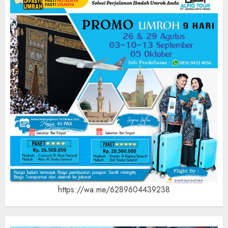
https://wa.me/6289604439238