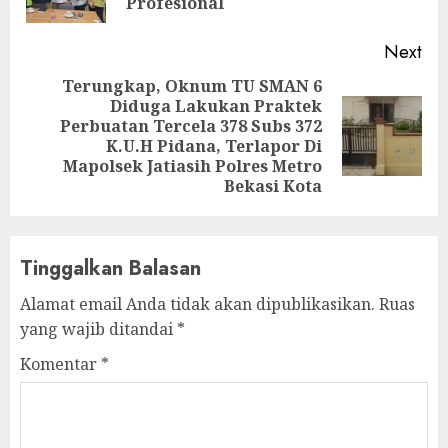
pos
Profesional‎
Next
Terungkap, Oknum TU SMAN 6
Diduga Lakukan Praktek
Perbuatan Tercela 378 Subs 372
Next
K.U.H Pidana, Terlapor Di
post:
Mapolsek Jatiasih Polres Metro
Bekasi Kota
Tinggalkan Balasan
Alamat email Anda tidak akan dipublikasikan.
Ruas
yang wajib ditandai
*
Komentar
*