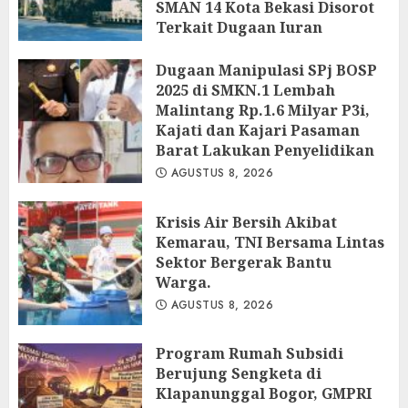
SMAN 14 Kota Bekasi Disorot
Terkait Dugaan Iuran
Perbaikan Fasilitas
Dugaan Manipulasi SPj BOSP
AGUSTUS 9, 2026
2025 di SMKN.1 Lembah
Malintang Rp.1.6 Milyar P3i,
Kajati dan Kajari Pasaman
Barat Lakukan Penyelidikan
AGUSTUS 8, 2026
Krisis Air Bersih Akibat
Kemarau, TNI Bersama Lintas
Sektor Bergerak Bantu
Warga.
AGUSTUS 8, 2026
Program Rumah Subsidi
Berujung Sengketa di
Klapanunggal Bogor, GMPRI